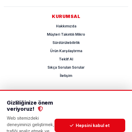
KURUMSAL
Hakkımızda
Müşteri Takıntılı Mikro
Sürdürülebilirlik
Ürün Karşılaştırma
Teklif Al
Sıkça Sorulan Sorular
İletişim
Gizliliğinize önem
2026 Mikrocum
veriyoruz!
KVKK
Gizlilik Politikası
Çerez Yönetimi
Aydınlatma Metni
Açık Rıza Metni
Web sitemizdeki
deneyiminizi geliştirmek,
Hepsini kabul et
trafiği analiz etmek ve