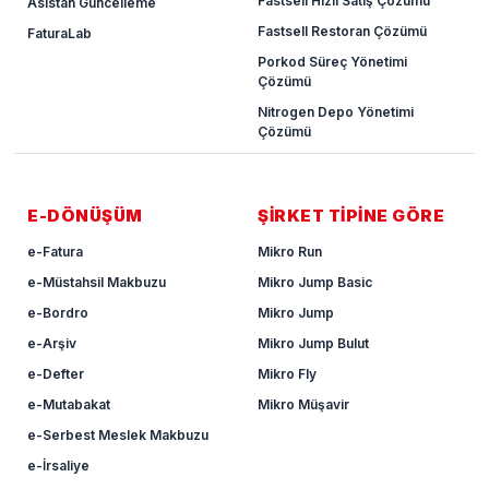
Fastsell Hızlı Satış Çözümü
Asistan Güncelleme
Fastsell Restoran Çözümü
FaturaLab
Porkod Süreç Yönetimi
Çözümü
Nitrogen Depo Yönetimi
Çözümü
E-DÖNÜŞÜM
ŞİRKET TİPİNE GÖRE
e-Fatura
Mikro Run
e-Müstahsil Makbuzu
Mikro Jump Basic
e-Bordro
Mikro Jump
e-Arşiv
Mikro Jump Bulut
e-Defter
Mikro Fly
e-Mutabakat
Mikro Müşavir
e-Serbest Meslek Makbuzu
e-İrsaliye