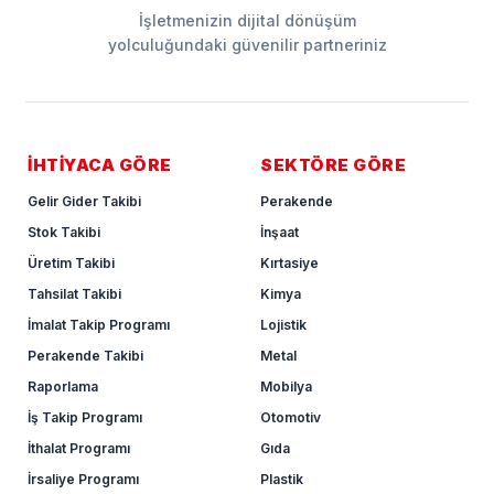
İşletmenizin dijital dönüşüm
yolculuğundaki güvenilir partneriniz
İHTİYACA GÖRE
SEKTÖRE GÖRE
Gelir Gider Takibi
Perakende
Stok Takibi
İnşaat
Üretim Takibi
Kırtasiye
Tahsilat Takibi
Kimya
İmalat Takip Programı
Lojistik
Perakende Takibi
Metal
Raporlama
Mobilya
İş Takip Programı
Otomotiv
İthalat Programı
Gıda
İrsaliye Programı
Plastik