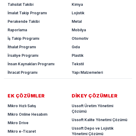
Tahsilat Takibi
Kimya
İmalat Takip Programı
Lojistik
Perakende Takibi
Metal
Raporlama
Mobilya
İş Takip Programı
Otomotiv
İthalat Programı
Gıda
İrsaliye Programı
Plastik
İnsan Kaynakları Programı
Tekstil
İhracat Programı
Yapı Malzemeleri
EK ÇÖZÜMLER
DİKEY ÇÖZÜMLER
Mikro Hızlı Satış
Ussoft Üretim Yönetimi
Çözümü
Mikro Online Hesabım
Ussoft Kalite Yönetimi Çözümü
Mikro Drive
Ussoft Depo ve Lojistik
Mikro e-Ticaret
Yönetimi Çözümü