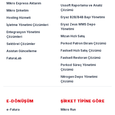
Mikro Express Aktarım
Ussoft Raporlama ve Analiz
Çözümü
Mikro Şirketim
Eryaz B2B/B4B Bayi Yönetimi
Hosting Hizmeti
Eryaz Zeus WMS Depo
İşletme Yönetimi Çözümleri
Yönetimi
Entegrasyon Yönetimi
Mizan Hızlı Satış
Çözümleri
Porkod Patron Ekranı Çözümü
Sektörel Çözümler
Fastsell Hızlı Satış Çözümü
Asistan Güncelleme
Fastsell Restoran Çözümü
FaturaLab
Porkod Süreç Yönetimi
Çözümü
Nitrogen Depo Yönetimi
Çözümü
E-DÖNÜŞÜM
ŞİRKET TİPİNE GÖRE
e-Fatura
Mikro Run