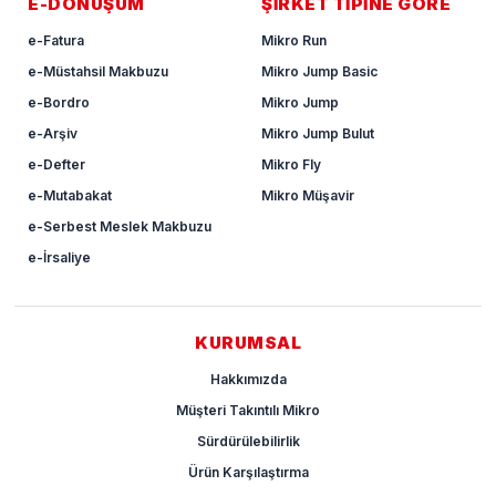
E-DÖNÜŞÜM
ŞİRKET TİPİNE GÖRE
e-Fatura
Mikro Run
e-Müstahsil Makbuzu
Mikro Jump Basic
e-Bordro
Mikro Jump
e-Arşiv
Mikro Jump Bulut
e-Defter
Mikro Fly
e-Mutabakat
Mikro Müşavir
e-Serbest Meslek Makbuzu
e-İrsaliye
KURUMSAL
Hakkımızda
Müşteri Takıntılı Mikro
Sürdürülebilirlik
Ürün Karşılaştırma