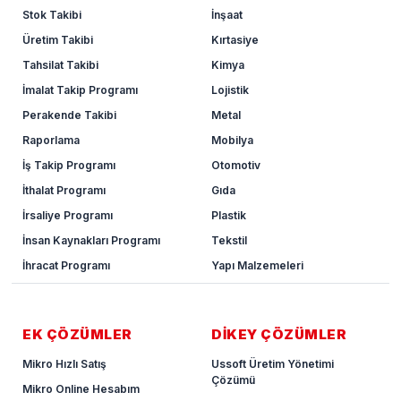
Stok Takibi
İnşaat
Üretim Takibi
Kırtasiye
Tahsilat Takibi
Kimya
İmalat Takip Programı
Lojistik
Perakende Takibi
Metal
Raporlama
Mobilya
İş Takip Programı
Otomotiv
İthalat Programı
Gıda
İrsaliye Programı
Plastik
İnsan Kaynakları Programı
Tekstil
İhracat Programı
Yapı Malzemeleri
EK ÇÖZÜMLER
DİKEY ÇÖZÜMLER
Mikro Hızlı Satış
Ussoft Üretim Yönetimi
Çözümü
Mikro Online Hesabım