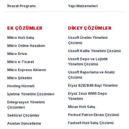
İhracat Programı
Yapı Malzemeleri
EK ÇÖZÜMLER
DİKEY ÇÖZÜMLER
Mikro Hızlı Satış
Ussoft Üretim Yönetimi
Çözümü
Mikro Online Hesabım
Ussoft Kalite Yönetimi Çözümü
Mikro Drive
Ussoft Depo ve Lojistik
Mikro e-Ticaret
Yönetimi Çözümü
Mikro Express Aktarım
Ussoft Raporlama ve Analiz
Çözümü
Mikro Şirketim
Eryaz B2B/B4B Bayi Yönetimi
Hosting Hizmeti
Eryaz Zeus WMS Depo
İşletme Yönetimi Çözümleri
Yönetimi
Entegrasyon Yönetimi
Mizan Hızlı Satış
Çözümleri
Porkod Patron Ekranı Çözümü
Sektörel Çözümler
Fastsell Hızlı Satış Çözümü
Asistan Güncelleme