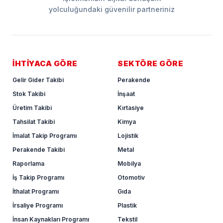
yolculuğundaki güvenilir partneriniz
İHTİYACA GÖRE
SEKTÖRE GÖRE
Gelir Gider Takibi
Perakende
Stok Takibi
İnşaat
Üretim Takibi
Kırtasiye
Tahsilat Takibi
Kimya
İmalat Takip Programı
Lojistik
Perakende Takibi
Metal
Raporlama
Mobilya
İş Takip Programı
Otomotiv
İthalat Programı
Gıda
İrsaliye Programı
Plastik
İnsan Kaynakları Programı
Tekstil