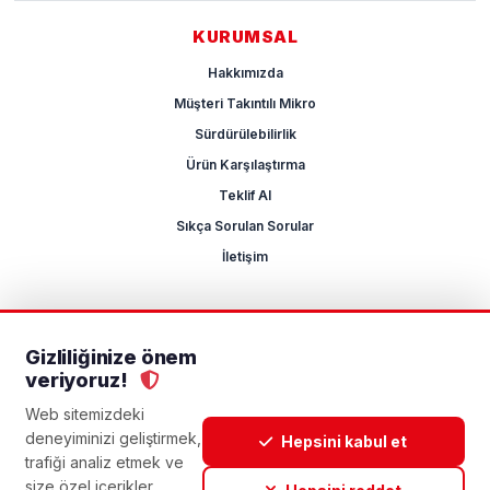
KURUMSAL
Hakkımızda
Müşteri Takıntılı Mikro
Sürdürülebilirlik
Ürün Karşılaştırma
Teklif Al
Sıkça Sorulan Sorular
İletişim
Gizliliğinize önem
2026 Mikrocum
veriyoruz!
KVKK
Gizlilik Politikası
Çerez Yönetimi
Aydınlatma Metni
Açık Rıza Metni
Web sitemizdeki
deneyiminizi geliştirmek,
Hepsini kabul et
trafiği analiz etmek ve
size özel içerikler