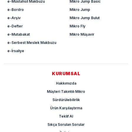
e-Müstahsil Makbuzu
Mikro Jump Basic
e-Bordro
Mikro Jump
e-Arşiv
Mikro Jump Bulut
e-Defter
Mikro Fly
e-Mutabakat
Mikro Müşavir
e-Serbest Meslek Makbuzu
e-İrsaliye
KURUMSAL
Hakkımızda
Müşteri Takıntılı Mikro
Sürdürülebilirlik
Ürün Karşılaştırma
Teklif Al
Sıkça Sorulan Sorular