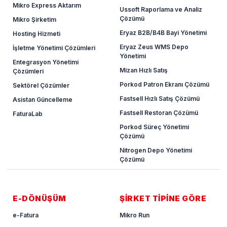
Mikro Express Aktarım
Ussoft Raporlama ve Analiz
Çözümü
Mikro Şirketim
Eryaz B2B/B4B Bayi Yönetimi
Hosting Hizmeti
Eryaz Zeus WMS Depo
İşletme Yönetimi Çözümleri
Yönetimi
Entegrasyon Yönetimi
Mizan Hızlı Satış
Çözümleri
Porkod Patron Ekranı Çözümü
Sektörel Çözümler
Fastsell Hızlı Satış Çözümü
Asistan Güncelleme
Fastsell Restoran Çözümü
FaturaLab
Porkod Süreç Yönetimi
Çözümü
Nitrogen Depo Yönetimi
Çözümü
E-DÖNÜŞÜM
ŞİRKET TİPİNE GÖRE
e-Fatura
Mikro Run