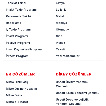
Tahsilat Takibi
Kimya
İmalat Takip Programı
Lojistik
Perakende Takibi
Metal
Raporlama
Mobilya
İş Takip Programı
Otomotiv
İthalat Programı
Gıda
İrsaliye Programı
Plastik
İnsan Kaynakları Programı
Tekstil
İhracat Programı
Yapı Malzemeleri
EK ÇÖZÜMLER
DİKEY ÇÖZÜMLER
Mikro Hızlı Satış
Ussoft Üretim Yönetimi
Çözümü
Mikro Online Hesabım
Ussoft Kalite Yönetimi Çözümü
Mikro Drive
Ussoft Depo ve Lojistik
Mikro e-Ticaret
Yönetimi Çözümü