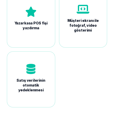
Müşteri ekranı ile
Yazarkasa POS fişi
fotoğraf, video
yazdırma
gösterimi
Satış verilerinin
otomatik
yedeklenmesi