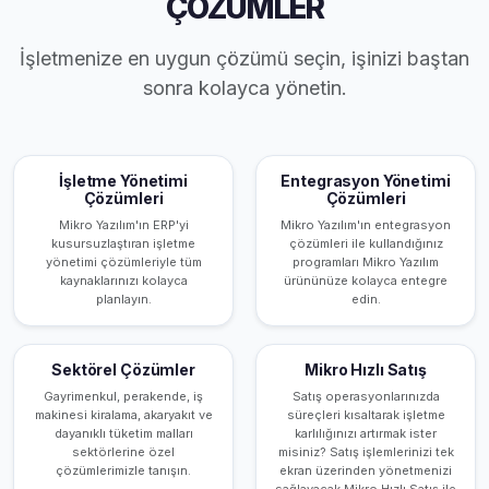
ÇÖZÜMLER
İşletmenize en uygun çözümü seçin, işinizi baştan
sonra kolayca yönetin.
İşletme Yönetimi
Entegrasyon Yönetimi
Çözümleri
Çözümleri
Mikro Yazılım'ın ERP'yi
Mikro Yazılım'ın entegrasyon
kusursuzlaştıran işletme
çözümleri ile kullandığınız
yönetimi çözümleriyle tüm
programları Mikro Yazılım
kaynaklarınızı kolayca
ürününüze kolayca entegre
planlayın.
edin.
Sektörel Çözümler
Mikro Hızlı Satış
Gayrimenkul, perakende, iş
Satış operasyonlarınızda
makinesi kiralama, akaryakıt ve
süreçleri kısaltarak işletme
dayanıklı tüketim malları
karlılığınızı artırmak ister
sektörlerine özel
misiniz? Satış işlemlerinizi tek
çözümlerimizle tanışın.
ekran üzerinden yönetmenizi
sağlayacak Mikro Hızlı Satış ile