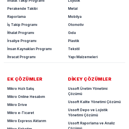
İmalat Takip Programı
Lojistik
Perakende Takibi
Metal
Raporlama
Mobilya
İş Takip Programı
Otomotiv
İthalat Programı
Gıda
İrsaliye Programı
Plastik
İnsan Kaynakları Programı
Tekstil
İhracat Programı
Yapı Malzemeleri
EK ÇÖZÜMLER
DİKEY ÇÖZÜMLER
Mikro Hızlı Satış
Ussoft Üretim Yönetimi
Çözümü
Mikro Online Hesabım
Ussoft Kalite Yönetimi Çözümü
Mikro Drive
Ussoft Depo ve Lojistik
Mikro e-Ticaret
Yönetimi Çözümü
Mikro Express Aktarım
Ussoft Raporlama ve Analiz
Çözümü
Mikro Şirketim