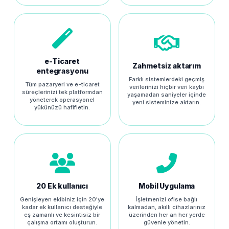
e-Ticaret
Zahmetsiz aktarım
entegrasyonu
Farklı sistemlerdeki geçmiş
Tüm pazaryeri ve e-ticaret
verilerinizi hiçbir veri kaybı
süreçlerinizi tek platformdan
yaşamadan saniyeler içinde
yöneterek operasyonel
yeni sisteminize aktarın.
yükünüzü hafifletin.
20 Ek kullanıcı
Mobil Uygulama
Genişleyen ekibiniz için 20'ye
İşletmenizi ofise bağlı
kadar ek kullanıcı desteğiyle
kalmadan, akıllı cihazlarınız
eş zamanlı ve kesintisiz bir
üzerinden her an her yerde
çalışma ortamı oluşturun.
güvenle yönetin.