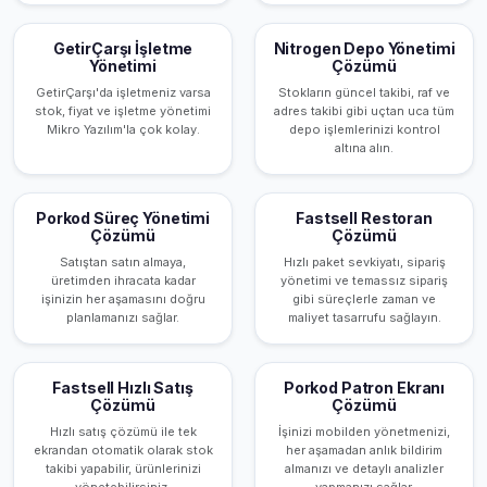
GetirÇarşı İşletme
Nitrogen Depo Yönetimi
Yönetimi
Çözümü
GetirÇarşı'da işletmeniz varsa
Stokların güncel takibi, raf ve
stok, fiyat ve işletme yönetimi
adres takibi gibi uçtan uca tüm
Mikro Yazılım'la çok kolay.
depo işlemlerinizi kontrol
altına alın.
Porkod Süreç Yönetimi
Fastsell Restoran
Çözümü
Çözümü
Satıştan satın almaya,
Hızlı paket sevkiyatı, sipariş
üretimden ihracata kadar
yönetimi ve temassız sipariş
işinizin her aşamasını doğru
gibi süreçlerle zaman ve
planlamanızı sağlar.
maliyet tasarrufu sağlayın.
Fastsell Hızlı Satış
Porkod Patron Ekranı
Çözümü
Çözümü
Hızlı satış çözümü ile tek
İşinizi mobilden yönetmenizi,
ekrandan otomatik olarak stok
her aşamadan anlık bildirim
takibi yapabilir, ürünlerinizi
almanızı ve detaylı analizler