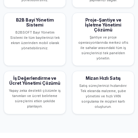
yönetebilirsiniz.
yapmanızı sağlar.
B2B Bayi Yönetim
Proje-Şantiye ve
Sistemi
İşletme Yönetimi
Çözümü
B2BSOFT Bayi Yönetim
Şantiye ve proje
Sistemi ile tüm bayilerinizi tek
operasyonlarında merkez ofis
ekran üzerinden mobil olarak
ile sahalar arasındaki tüm iş
yönetebilirsiniz.
süreçlerinizi tek panelden
yönetin.
İş Değerlendirme ve
Mizan Hızlı Satış
Ücret Yönetimi Çözümü
Satış süreçlerinizi hızlandırır.
Yapay zeka destekli çözümle iş
Tek ekranda malzeme, şube
tanımları ve ücret belirleme
yönetimi ve hızlı VKN
süreçlerini etkin şekilde
sorgulama ile müşteri kartı
planlayın.
oluşturun.