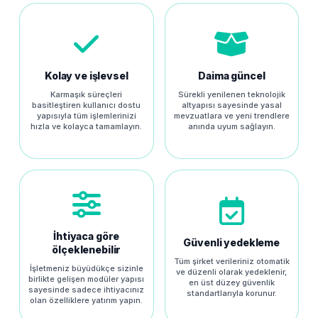
Kolay ve işlevsel
Daima güncel
Karmaşık süreçleri
Sürekli yenilenen teknolojik
basitleştiren kullanıcı dostu
altyapısı sayesinde yasal
yapısıyla tüm işlemlerinizi
mevzuatlara ve yeni trendlere
hızla ve kolayca tamamlayın.
anında uyum sağlayın.
İhtiyaca göre
Güvenli yedekleme
ölçeklenebilir
Tüm şirket verileriniz otomatik
İşletmeniz büyüdükçe sizinle
ve düzenli olarak yedeklenir,
birlikte gelişen modüler yapısı
en üst düzey güvenlik
sayesinde sadece ihtiyacınız
standartlarıyla korunur.
olan özelliklere yatırım yapın.