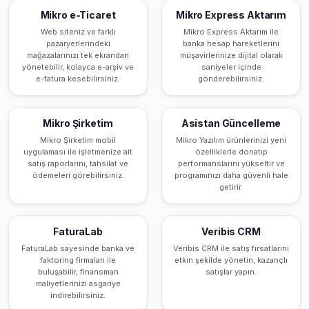
Mikro e-Ticaret
Mikro Express Aktarım
Web siteniz ve farklı
Mikro Express Aktarım ile
pazaryerlerindeki
banka hesap hareketlerini
mağazalarınızı tek ekrandan
müşavirlerinize dijital olarak
yönetebilir, kolayca e-arşiv ve
saniyeler içinde
e-fatura kesebilirsiniz.
gönderebilirsiniz.
Mikro Şirketim
Asistan Güncelleme
Mikro Şirketim mobil
Mikro Yazılım ürünlerinizi yeni
uygulaması ile işletmenize ait
özelliklerle donatıp
satış raporlarını, tahsilat ve
performanslarını yükseltir ve
ödemeleri görebilirsiniz.
programınızı daha güvenli hale
getirir.
FaturaLab
Veribis CRM
FaturaLab sayesinde banka ve
Veribis CRM ile satış fırsatlarını
faktoring firmaları ile
etkin şekilde yönetin, kazançlı
buluşabilir, finansman
satışlar yapın.
maliyetlerinizi asgariye
indirebilirsiniz.