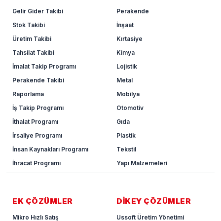
Gelir Gider Takibi
Perakende
Stok Takibi
İnşaat
Üretim Takibi
Kırtasiye
Tahsilat Takibi
Kimya
İmalat Takip Programı
Lojistik
Perakende Takibi
Metal
Raporlama
Mobilya
İş Takip Programı
Otomotiv
İthalat Programı
Gıda
İrsaliye Programı
Plastik
İnsan Kaynakları Programı
Tekstil
İhracat Programı
Yapı Malzemeleri
EK ÇÖZÜMLER
DİKEY ÇÖZÜMLER
Mikro Hızlı Satış
Ussoft Üretim Yönetimi