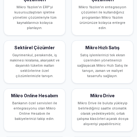
Mikro Yazılım'ın ERP'yi
Mikro Yazılım'ın entegrasyon
kusursuzlaştıran işletme
çözümleri ile kullandığınız
yönetimi çözümleriyle tüm
programları Mikro Yazılım
kaynaklarınızı kolayca
ürününüze kolayca entegre
planlayın.
edin.
Sektörel Çözümler
Mikro Hızlı Satış
Gayrimenkul, perakende, iş
Satış işlemlerinizi tek ekran
makinesi kiralama, akaryakıt ve
üzerinden yönetmenizi
dayanıklı tüketim malları
sağlayacak Mikro Hızlı Satış ile
sektörlerine özel
tanışın, zaman ve maliyet
çözümlerimizle tanışın.
tasarrufu sağlayın.
Mikro Online Hesabım
Mikro Drive
Bankanın özel servisleri ile
Mikro Drive ile buluta yükleyip
entegrasyonu olan Mikro
belirlediğiniz saatte otomatik
Online Hesabım ile
olarak yedekleyebilir, ortak
bakiyelerinizi takip edin.
çalışma klasörleri açarak dosya
alışverişi yapabilirsiniz.