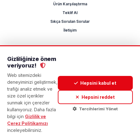
Ürün Karşılaştırma
Teklif Al
Sıkça Sorulan Sorular
İletişim
Gizliliğinize önem
2026 Mikrocum
veriyoruz!
KVKK
Gizlilik Politikası
Çerez Yönetimi
Aydınlatma Metni
Açık Rıza Metni
Web sitemizdeki
deneyiminizi geliştirmek,
Hepsini kabul et
trafiği analiz etmek ve
size özel içerikler
Hepsini reddet
sunmak için çerezler
Tercihlerimi Yönet
kullanıyoruz. Daha fazla
bilgi için
Gizlilik ve
Çerez Politikamızı
inceleyebilirsiniz.
HEMEN ARA
WHATSAPP