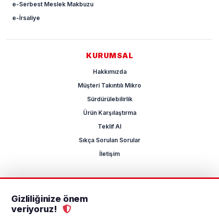
e-Serbest Meslek Makbuzu
e-İrsaliye
KURUMSAL
Hakkımızda
Müşteri Takıntılı Mikro
Sürdürülebilirlik
Ürün Karşılaştırma
Teklif Al
Sıkça Sorulan Sorular
İletişim
Gizliliğinize önem
2026 Mikrocum
veriyoruz!
KVKK
Gizlilik Politikası
Çerez Yönetimi
Aydınlatma Metni