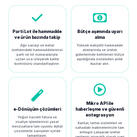
Parti Lot ile hammadde
Bütçe aşımında uyarı
ve ürün bazında takip
alma
Ağır sanayi ve metal
Yüksek maliyetli hammadde
üretimindeki hammaddelerinizi
alımlarında ve üretim
parti ve lot numaralarıyla
giderlerinde belirlenen bütçe
uçtan uca izleyerek kalite
aşıldığında sistemden anlık
kontrolünü standartlaştırın.
ikazlar alın.
Mikro API ile
e-Dönüşüm çözümleri
haberleşme ve güvenli
entegrasyon
Yoğun hacimli fatura ve
irsaliye işlemlerinizi yasal
Kantar, tartım sistemleri ve
mevzuatlara tam uyumlu dijital
sahadaki makinelerinizle tam
çözümlerle saniyeler içinde
entegre çalışarak üretim
tamamlayın.
verilerini otomatik olarak içeri