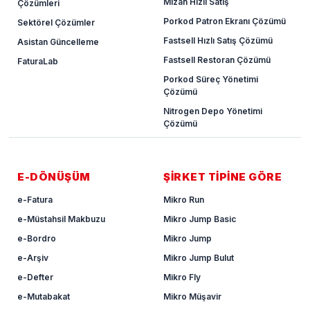
Mizan Hızlı Satış
Çözümleri
Porkod Patron Ekranı Çözümü
Sektörel Çözümler
Fastsell Hızlı Satış Çözümü
Asistan Güncelleme
Fastsell Restoran Çözümü
FaturaLab
Porkod Süreç Yönetimi
Çözümü
Nitrogen Depo Yönetimi
Çözümü
E-DÖNÜŞÜM
ŞİRKET TİPİNE GÖRE
e-Fatura
Mikro Run
e-Müstahsil Makbuzu
Mikro Jump Basic
e-Bordro
Mikro Jump
e-Arşiv
Mikro Jump Bulut
e-Defter
Mikro Fly
e-Mutabakat
Mikro Müşavir