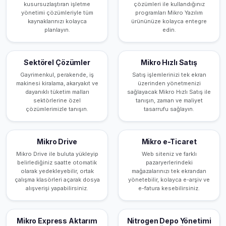
kusursuzlaştıran işletme
çözümleri ile kullandığınız
yönetimi çözümleriyle tüm
programları Mikro Yazılım
kaynaklarınızı kolayca
ürününüze kolayca entegre
planlayın.
edin.
Sektörel Çözümler
Mikro Hızlı Satış
Gayrimenkul, perakende, iş
Satış işlemlerinizi tek ekran
makinesi kiralama, akaryakıt ve
üzerinden yönetmenizi
dayanıklı tüketim malları
sağlayacak Mikro Hızlı Satış ile
sektörlerine özel
tanışın, zaman ve maliyet
çözümlerimizle tanışın.
tasarrufu sağlayın.
Mikro Drive
Mikro e-Ticaret
Mikro Drive ile buluta yükleyip
Web siteniz ve farklı
belirlediğiniz saatte otomatik
pazaryerlerindeki
olarak yedekleyebilir, ortak
mağazalarınızı tek ekrandan
çalışma klasörleri açarak dosya
yönetebilir, kolayca e-arşiv ve
alışverişi yapabilirsiniz.
e-fatura kesebilirsiniz.
Mikro Express Aktarım
Nitrogen Depo Yönetimi