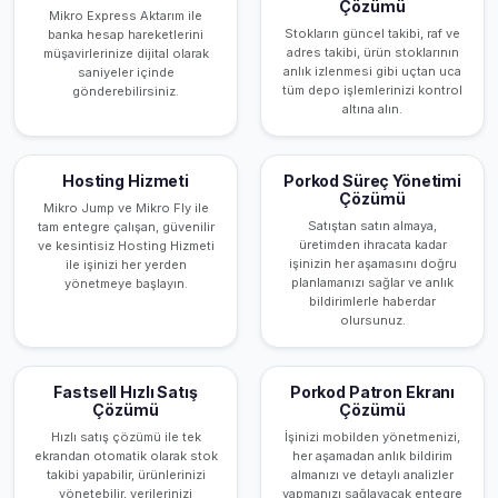
Çözümü
Mikro Express Aktarım ile
Stokların güncel takibi, raf ve
banka hesap hareketlerini
adres takibi, ürün stoklarının
müşavirlerinize dijital olarak
anlık izlenmesi gibi uçtan uca
saniyeler içinde
tüm depo işlemlerinizi kontrol
gönderebilirsiniz.
altına alın.
Hosting Hizmeti
Porkod Süreç Yönetimi
Çözümü
Mikro Jump ve Mikro Fly ile
Satıştan satın almaya,
tam entegre çalışan, güvenilir
üretimden ihracata kadar
ve kesintisiz Hosting Hizmeti
işinizin her aşamasını doğru
ile işinizi her yerden
planlamanızı sağlar ve anlık
yönetmeye başlayın.
bildirimlerle haberdar
olursunuz.
Fastsell Hızlı Satış
Porkod Patron Ekranı
Çözümü
Çözümü
Hızlı satış çözümü ile tek
İşinizi mobilden yönetmenizi,
ekrandan otomatik olarak stok
her aşamadan anlık bildirim
takibi yapabilir, ürünlerinizi
almanızı ve detaylı analizler
yönetebilir, verilerinizi
yapmanızı sağlayacak entegre