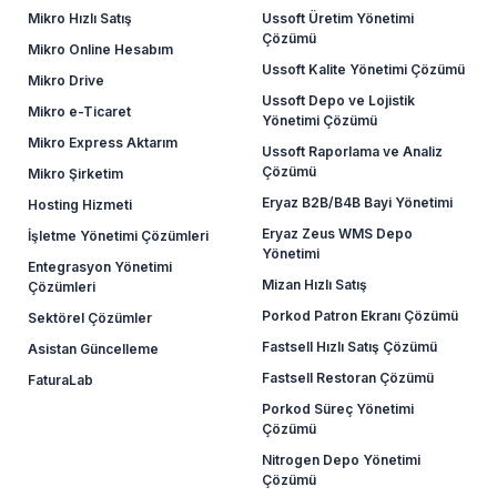
Mikro Hızlı Satış
Ussoft Üretim Yönetimi
Çözümü
Mikro Online Hesabım
Ussoft Kalite Yönetimi Çözümü
Mikro Drive
Ussoft Depo ve Lojistik
Mikro e-Ticaret
Yönetimi Çözümü
Mikro Express Aktarım
Ussoft Raporlama ve Analiz
Çözümü
Mikro Şirketim
Eryaz B2B/B4B Bayi Yönetimi
Hosting Hizmeti
Eryaz Zeus WMS Depo
İşletme Yönetimi Çözümleri
Yönetimi
Entegrasyon Yönetimi
Mizan Hızlı Satış
Çözümleri
Porkod Patron Ekranı Çözümü
Sektörel Çözümler
Fastsell Hızlı Satış Çözümü
Asistan Güncelleme
Fastsell Restoran Çözümü
FaturaLab
Porkod Süreç Yönetimi
Çözümü
Nitrogen Depo Yönetimi
Çözümü