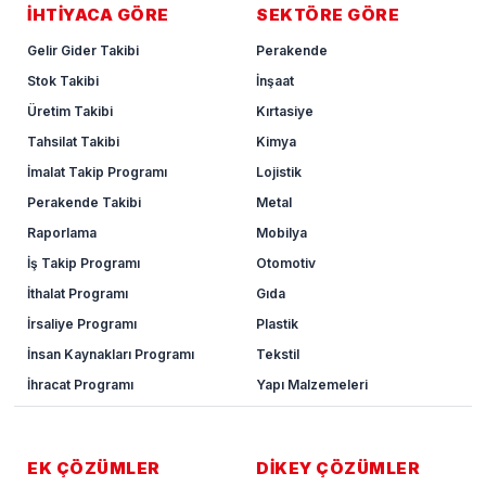
İHTİYACA GÖRE
SEKTÖRE GÖRE
Gelir Gider Takibi
Perakende
Stok Takibi
İnşaat
Üretim Takibi
Kırtasiye
Tahsilat Takibi
Kimya
İmalat Takip Programı
Lojistik
Perakende Takibi
Metal
Raporlama
Mobilya
İş Takip Programı
Otomotiv
İthalat Programı
Gıda
İrsaliye Programı
Plastik
İnsan Kaynakları Programı
Tekstil
İhracat Programı
Yapı Malzemeleri
EK ÇÖZÜMLER
DİKEY ÇÖZÜMLER