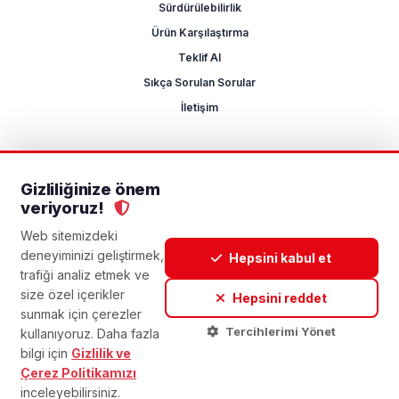
Sürdürülebilirlik
Ürün Karşılaştırma
Teklif Al
Sıkça Sorulan Sorular
İletişim
Gizliliğinize önem
2026 Mikrocum
veriyoruz!
KVKK
Gizlilik Politikası
Çerez Yönetimi
Aydınlatma Metni
Açık Rıza Metni
Web sitemizdeki
deneyiminizi geliştirmek,
Hepsini kabul et
trafiği analiz etmek ve
size özel içerikler
Hepsini reddet
sunmak için çerezler
Tercihlerimi Yönet
kullanıyoruz. Daha fazla
bilgi için
Gizlilik ve
Çerez Politikamızı
inceleyebilirsiniz.