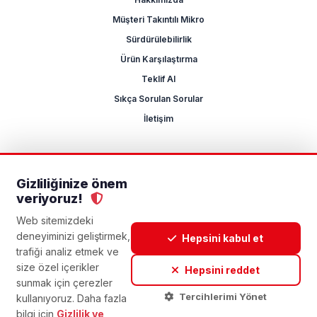
Müşteri Takıntılı Mikro
Sürdürülebilirlik
Ürün Karşılaştırma
Teklif Al
Sıkça Sorulan Sorular
İletişim
Gizliliğinize önem
2026 Mikrocum
veriyoruz!
KVKK
Gizlilik Politikası
Çerez Yönetimi
Aydınlatma Metni
Açık Rıza Metni
Web sitemizdeki
deneyiminizi geliştirmek,
Hepsini kabul et
trafiği analiz etmek ve
size özel içerikler
Hepsini reddet
sunmak için çerezler
Tercihlerimi Yönet
kullanıyoruz. Daha fazla
bilgi için
Gizlilik ve