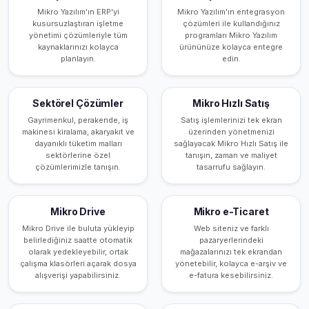
Mikro Yazılım'ın ERP'yi
Mikro Yazılım'ın entegrasyon
kusursuzlaştıran işletme
çözümleri ile kullandığınız
yönetimi çözümleriyle tüm
programları Mikro Yazılım
kaynaklarınızı kolayca
ürününüze kolayca entegre
planlayın.
edin.
Sektörel Çözümler
Mikro Hızlı Satış
Gayrimenkul, perakende, iş
Satış işlemlerinizi tek ekran
makinesi kiralama, akaryakıt ve
üzerinden yönetmenizi
dayanıklı tüketim malları
sağlayacak Mikro Hızlı Satış ile
sektörlerine özel
tanışın, zaman ve maliyet
çözümlerimizle tanışın.
tasarrufu sağlayın.
Mikro Drive
Mikro e-Ticaret
Mikro Drive ile buluta yükleyip
Web siteniz ve farklı
belirlediğiniz saatte otomatik
pazaryerlerindeki
olarak yedekleyebilir, ortak
mağazalarınızı tek ekrandan
çalışma klasörleri açarak dosya
yönetebilir, kolayca e-arşiv ve
alışverişi yapabilirsiniz.
e-fatura kesebilirsiniz.