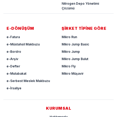
Nitrogen Depo Yönetimi
Çözümü
E-DÖNÜŞÜM
ŞİRKET TİPİNE GÖRE
e-Fatura
Mikro Run
e-Müstahsil Makbuzu
Mikro Jump Basic
e-Bordro
Mikro Jump
e-Arşiv
Mikro Jump Bulut
e-Defter
Mikro Fly
e-Mutabakat
Mikro Müşavir
e-Serbest Meslek Makbuzu
e-İrsaliye
KURUMSAL
Hakkımızda