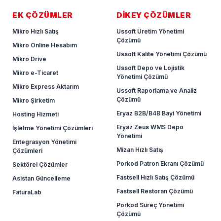
EK ÇÖZÜMLER
DİKEY ÇÖZÜMLER
Mikro Hızlı Satış
Ussoft Üretim Yönetimi
Çözümü
Mikro Online Hesabım
Ussoft Kalite Yönetimi Çözümü
Mikro Drive
Ussoft Depo ve Lojistik
Mikro e-Ticaret
Yönetimi Çözümü
Mikro Express Aktarım
Ussoft Raporlama ve Analiz
Çözümü
Mikro Şirketim
Eryaz B2B/B4B Bayi Yönetimi
Hosting Hizmeti
Eryaz Zeus WMS Depo
İşletme Yönetimi Çözümleri
Yönetimi
Entegrasyon Yönetimi
Mizan Hızlı Satış
Çözümleri
Porkod Patron Ekranı Çözümü
Sektörel Çözümler
Fastsell Hızlı Satış Çözümü
Asistan Güncelleme
Fastsell Restoran Çözümü
FaturaLab
Porkod Süreç Yönetimi
Çözümü