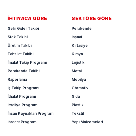
İHTİYACA GÖRE
SEKTÖRE GÖRE
Gelir Gider Takibi
Perakende
Stok Takibi
İnşaat
Üretim Takibi
Kırtasiye
Tahsilat Takibi
Kimya
İmalat Takip Programı
Lojistik
Perakende Takibi
Metal
Raporlama
Mobilya
İş Takip Programı
Otomotiv
İthalat Programı
Gıda
İrsaliye Programı
Plastik
İnsan Kaynakları Programı
Tekstil
İhracat Programı
Yapı Malzemeleri