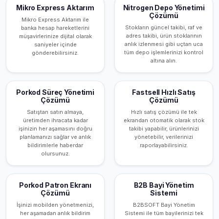
Mikro Express Aktarım
Nitrogen Depo Yönetimi
Çözümü
Mikro Express Aktarım ile
Stokların güncel takibi, raf ve
banka hesap hareketlerini
adres takibi, ürün stoklarının
müşavirlerinize dijital olarak
anlık izlenmesi gibi uçtan uca
saniyeler içinde
tüm depo işlemlerinizi kontrol
gönderebilirsiniz.
altına alın.
Porkod Süreç Yönetimi
Fastsell Hızlı Satış
Çözümü
Çözümü
Satıştan satın almaya,
Hızlı satış çözümü ile tek
üretimden ihracata kadar
ekrandan otomatik olarak stok
işinizin her aşamasını doğru
takibi yapabilir, ürünlerinizi
planlamanızı sağlar ve anlık
yönetebilir, verilerinizi
bildirimlerle haberdar
raporlayabilirsiniz.
olursunuz.
Porkod Patron Ekranı
B2B Bayi Yönetim
Çözümü
Sistemi
İşinizi mobilden yönetmenizi,
B2BSOFT Bayi Yönetim
her aşamadan anlık bildirim
Sistemi ile tüm bayilerinizi tek