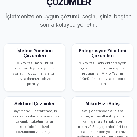
ÇÖZÜMLER
İşletmenize en uygun çözümü seçin, işinizi baştan
sonra kolayca yönetin.
İşletme Yönetimi
Entegrasyon Yönetimi
Çözümleri
Çözümleri
Mikro Yazılım'ın ERP'yi
Mikro Yazılım'ın entegrasyon
kusursuzlaştıran işletme
çözümleri ile kullandığınız
yönetimi çözümleriyle tüm
programları Mikro Yazılım
kaynaklarınızı kolayca
ürününüze kolayca entegre
planlayın.
edin.
Sektörel Çözümler
Mikro Hızlı Satış
Gayrimenkul, perakende, iş
Satış operasyonlarınızda
makinesi kiralama, akaryakıt ve
süreçleri kısaltarak işletme
dayanıklı tüketim malları
karlılığınızı artırmak ister
sektörlerine özel
misiniz? Satış işlemlerinizi tek
çözümlerimizle tanışın.
ekran üzerinden yönetmenizi
sağlayacak Mikro Hızlı Satış ile