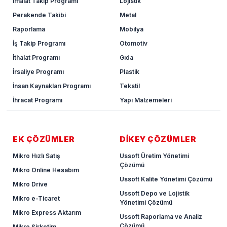
İmalat Takip Programı
Lojistik
Perakende Takibi
Metal
Raporlama
Mobilya
İş Takip Programı
Otomotiv
İthalat Programı
Gıda
İrsaliye Programı
Plastik
İnsan Kaynakları Programı
Tekstil
İhracat Programı
Yapı Malzemeleri
EK ÇÖZÜMLER
DİKEY ÇÖZÜMLER
Mikro Hızlı Satış
Ussoft Üretim Yönetimi
Çözümü
Mikro Online Hesabım
Ussoft Kalite Yönetimi Çözümü
Mikro Drive
Ussoft Depo ve Lojistik
Mikro e-Ticaret
Yönetimi Çözümü
Mikro Express Aktarım
Ussoft Raporlama ve Analiz
Çözümü
Mikro Şirketim