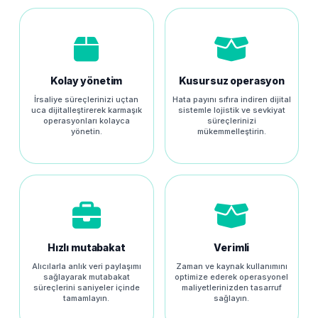
Kolay yönetim
Kusursuz operasyon
İrsaliye süreçlerinizi uçtan
Hata payını sıfıra indiren dijital
uca dijitalleştirerek karmaşık
sistemle lojistik ve sevkiyat
operasyonları kolayca
süreçlerinizi
yönetin.
mükemmelleştirin.
Hızlı mutabakat
Verimli
Alıcılarla anlık veri paylaşımı
Zaman ve kaynak kullanımını
sağlayarak mutabakat
optimize ederek operasyonel
süreçlerini saniyeler içinde
maliyetlerinizden tasarruf
tamamlayın.
sağlayın.