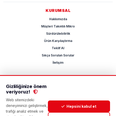
KURUMSAL
Hakkımızda
Müşteri Takıntılı Mikro
Sürdürülebilirlik
Ürün Karşılaştırma
Teklif Al
Sıkça Sorulan Sorular
İletişim
Gizliliğinize önem
2026 Mikrocum
veriyoruz!
KVKK
Gizlilik Politikası
Çerez Yönetimi
Aydınlatma Metni
Açık Rıza Metni
Web sitemizdeki
deneyiminizi geliştirmek,
Hepsini kabul et
trafiği analiz etmek ve