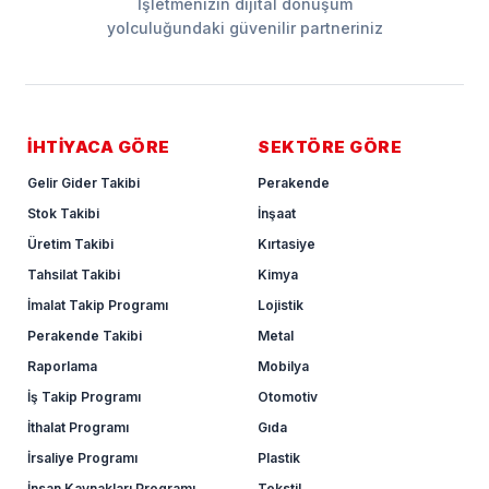
İşletmenizin dijital dönüşüm
yolculuğundaki güvenilir partneriniz
İHTİYACA GÖRE
SEKTÖRE GÖRE
Gelir Gider Takibi
Perakende
Stok Takibi
İnşaat
Üretim Takibi
Kırtasiye
Tahsilat Takibi
Kimya
İmalat Takip Programı
Lojistik
Perakende Takibi
Metal
Raporlama
Mobilya
İş Takip Programı
Otomotiv
İthalat Programı
Gıda
İrsaliye Programı
Plastik
İnsan Kaynakları Programı
Tekstil