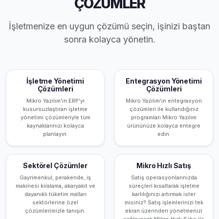
ÇÖZÜMLER
İşletmenize en uygun çözümü seçin, işinizi baştan
sonra kolayca yönetin.
İşletme Yönetimi
Entegrasyon Yönetimi
Çözümleri
Çözümleri
Mikro Yazılım'ın ERP'yi
Mikro Yazılım'ın entegrasyon
kusursuzlaştıran işletme
çözümleri ile kullandığınız
yönetimi çözümleriyle tüm
programları Mikro Yazılım
kaynaklarınızı kolayca
ürününüze kolayca entegre
planlayın.
edin.
Sektörel Çözümler
Mikro Hızlı Satış
Gayrimenkul, perakende, iş
Satış operasyonlarınızda
makinesi kiralama, akaryakıt ve
süreçleri kısaltarak işletme
dayanıklı tüketim malları
karlılığınızı artırmak ister
sektörlerine özel
misiniz? Satış işlemlerinizi tek
çözümlerimizle tanışın.
ekran üzerinden yönetmenizi
sağlayacak Mikro Hızlı Satış ile