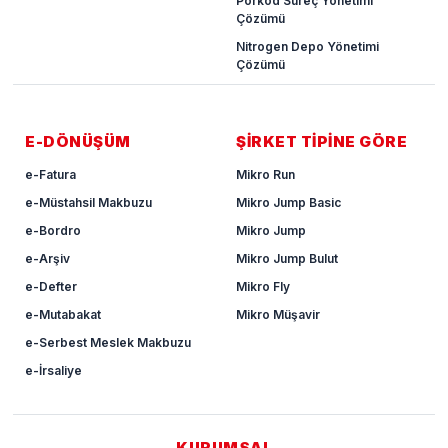
Porkod Süreç Yönetimi
Çözümü
Nitrogen Depo Yönetimi
Çözümü
E-DÖNÜŞÜM
ŞİRKET TİPİNE GÖRE
e-Fatura
Mikro Run
e-Müstahsil Makbuzu
Mikro Jump Basic
e-Bordro
Mikro Jump
e-Arşiv
Mikro Jump Bulut
e-Defter
Mikro Fly
e-Mutabakat
Mikro Müşavir
e-Serbest Meslek Makbuzu
e-İrsaliye
KURUMSAL