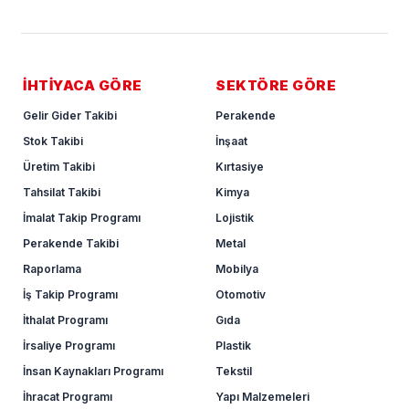
İHTİYACA GÖRE
SEKTÖRE GÖRE
Gelir Gider Takibi
Perakende
Stok Takibi
İnşaat
Üretim Takibi
Kırtasiye
Tahsilat Takibi
Kimya
İmalat Takip Programı
Lojistik
Perakende Takibi
Metal
Raporlama
Mobilya
İş Takip Programı
Otomotiv
İthalat Programı
Gıda
İrsaliye Programı
Plastik
İnsan Kaynakları Programı
Tekstil
İhracat Programı
Yapı Malzemeleri