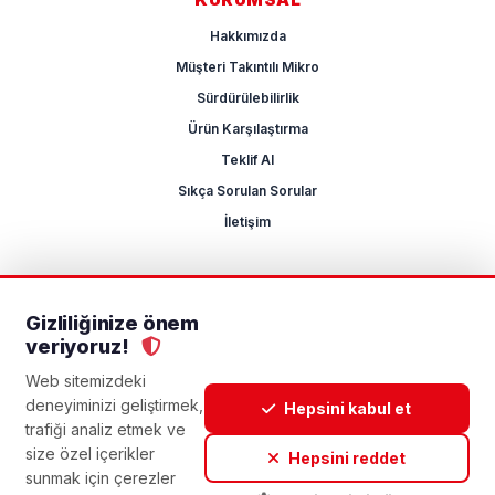
Hakkımızda
Müşteri Takıntılı Mikro
Sürdürülebilirlik
Ürün Karşılaştırma
Teklif Al
Sıkça Sorulan Sorular
İletişim
Gizliliğinize önem
2026 Mikrocum
veriyoruz!
KVKK
Gizlilik Politikası
Çerez Yönetimi
Aydınlatma Metni
Açık Rıza Metni
Web sitemizdeki
deneyiminizi geliştirmek,
Hepsini kabul et
trafiği analiz etmek ve
size özel içerikler
Hepsini reddet
sunmak için çerezler