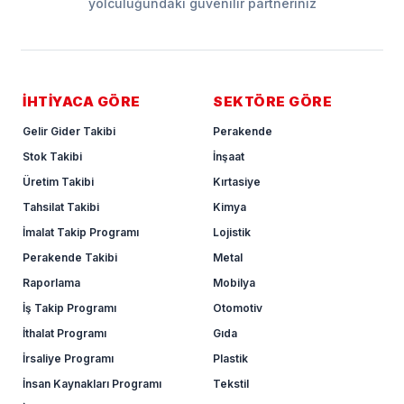
yolculuğundaki güvenilir partneriniz
İHTİYACA GÖRE
SEKTÖRE GÖRE
Gelir Gider Takibi
Perakende
Stok Takibi
İnşaat
Üretim Takibi
Kırtasiye
Tahsilat Takibi
Kimya
İmalat Takip Programı
Lojistik
Perakende Takibi
Metal
Raporlama
Mobilya
İş Takip Programı
Otomotiv
İthalat Programı
Gıda
İrsaliye Programı
Plastik
İnsan Kaynakları Programı
Tekstil