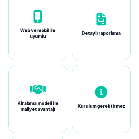
Web ve mobil ile
Detaylı raporlama
uyumlu
Kiralama modeli ile
Kurulum gerektirmez
maliyet avantajı