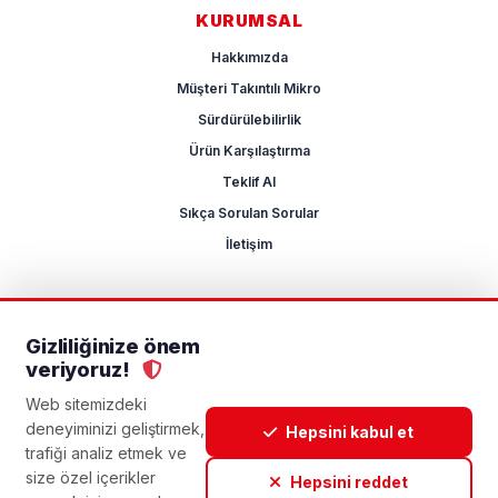
KURUMSAL
Hakkımızda
Müşteri Takıntılı Mikro
Sürdürülebilirlik
Ürün Karşılaştırma
Teklif Al
Sıkça Sorulan Sorular
İletişim
Gizliliğinize önem
2026 Mikrocum
veriyoruz!
KVKK
Gizlilik Politikası
Çerez Yönetimi
Aydınlatma Metni
Açık Rıza Metni
Web sitemizdeki
deneyiminizi geliştirmek,
Hepsini kabul et
trafiği analiz etmek ve
size özel içerikler
Hepsini reddet