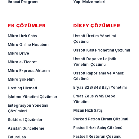
İhracat Programı
Yapı Malzemeleri
EK ÇÖZÜMLER
DİKEY ÇÖZÜMLER
Mikro Hızlı Satış
Ussoft Üretim Yönetimi
Çözümü
Mikro Online Hesabım
Ussoft Kalite Yönetimi Çözümü
Mikro Drive
Ussoft Depo ve Lojistik
Mikro e-Ticaret
Yönetimi Çözümü
Mikro Express Aktarım
Ussoft Raporlama ve Analiz
Çözümü
Mikro Şirketim
Eryaz B2B/B4B Bayi Yönetimi
Hosting Hizmeti
Eryaz Zeus WMS Depo
İşletme Yönetimi Çözümleri
Yönetimi
Entegrasyon Yönetimi
Mizan Hızlı Satış
Çözümleri
Porkod Patron Ekranı Çözümü
Sektörel Çözümler
Fastsell Hızlı Satış Çözümü
Asistan Güncelleme
Fastsell Restoran Çözümü
FaturaLab