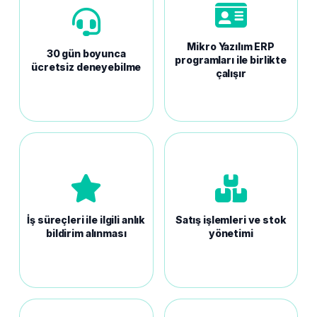
Mikro Yazılım ERP
30 gün boyunca
programları ile birlikte
ücretsiz deneyebilme
çalışır
İş süreçleri ile ilgili anlık
Satış işlemleri ve stok
bildirim alınması
yönetimi