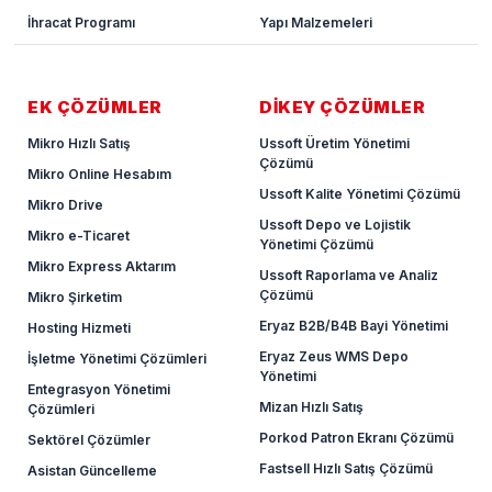
İhracat Programı
Yapı Malzemeleri
EK ÇÖZÜMLER
DİKEY ÇÖZÜMLER
Mikro Hızlı Satış
Ussoft Üretim Yönetimi
Çözümü
Mikro Online Hesabım
Ussoft Kalite Yönetimi Çözümü
Mikro Drive
Ussoft Depo ve Lojistik
Mikro e-Ticaret
Yönetimi Çözümü
Mikro Express Aktarım
Ussoft Raporlama ve Analiz
Çözümü
Mikro Şirketim
Eryaz B2B/B4B Bayi Yönetimi
Hosting Hizmeti
Eryaz Zeus WMS Depo
İşletme Yönetimi Çözümleri
Yönetimi
Entegrasyon Yönetimi
Mizan Hızlı Satış
Çözümleri
Porkod Patron Ekranı Çözümü
Sektörel Çözümler
Fastsell Hızlı Satış Çözümü
Asistan Güncelleme