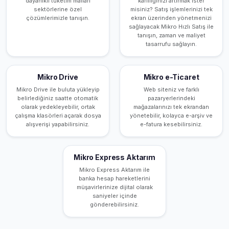
dayanıklı tüketim malları
kârlılığınızı artırmak ister
sektörlerine özel
misiniz? Satış işlemlerinizi tek
çözümlerimizle tanışın.
ekran üzerinden yönetmenizi
sağlayacak Mikro Hızlı Satış ile
tanışın, zaman ve maliyet
tasarrufu sağlayın.
Mikro Drive
Mikro e-Ticaret
Mikro Drive ile buluta yükleyip
Web siteniz ve farklı
belirlediğiniz saatte otomatik
pazaryerlerindeki
olarak yedekleyebilir, ortak
mağazalarınızı tek ekrandan
çalışma klasörleri açarak dosya
yönetebilir, kolayca e-arşiv ve
alışverişi yapabilirsiniz.
e-fatura kesebilirsiniz.
Mikro Express Aktarım
Mikro Express Aktarım ile
banka hesap hareketlerini
müşavirlerinize dijital olarak
saniyeler içinde
gönderebilirsiniz.