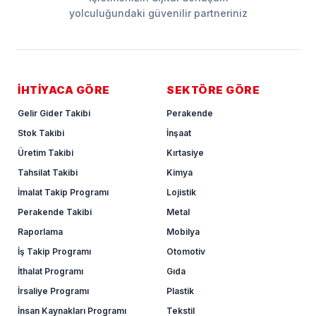
yolculuğundaki güvenilir partneriniz
İHTİYACA GÖRE
SEKTÖRE GÖRE
Gelir Gider Takibi
Perakende
Stok Takibi
İnşaat
Üretim Takibi
Kırtasiye
Tahsilat Takibi
Kimya
İmalat Takip Programı
Lojistik
Perakende Takibi
Metal
Raporlama
Mobilya
İş Takip Programı
Otomotiv
İthalat Programı
Gıda
İrsaliye Programı
Plastik
İnsan Kaynakları Programı
Tekstil