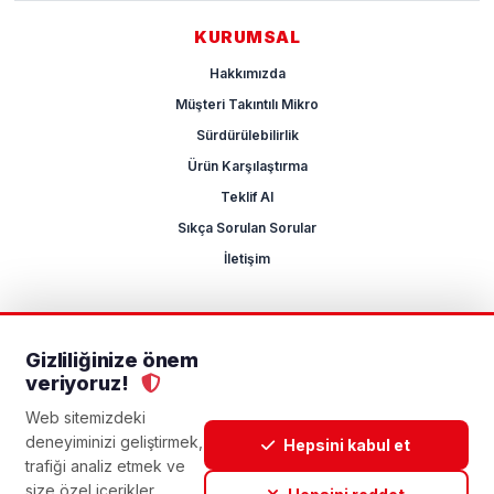
KURUMSAL
Hakkımızda
Müşteri Takıntılı Mikro
Sürdürülebilirlik
Ürün Karşılaştırma
Teklif Al
Sıkça Sorulan Sorular
İletişim
Gizliliğinize önem
2026 Mikrocum
veriyoruz!
KVKK
Gizlilik Politikası
Çerez Yönetimi
Aydınlatma Metni
Açık Rıza Metni
Web sitemizdeki
deneyiminizi geliştirmek,
Hepsini kabul et
trafiği analiz etmek ve
size özel içerikler