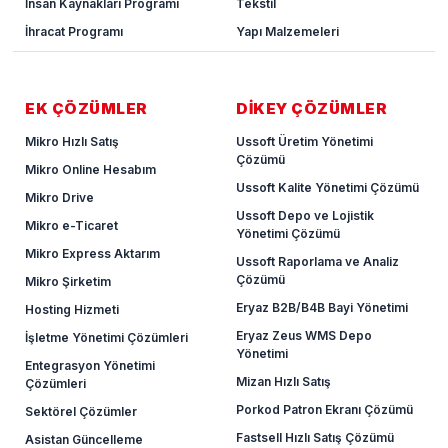
İnsan Kaynakları Programı
Tekstil
İhracat Programı
Yapı Malzemeleri
EK ÇÖZÜMLER
DİKEY ÇÖZÜMLER
Mikro Hızlı Satış
Ussoft Üretim Yönetimi
Çözümü
Mikro Online Hesabım
Ussoft Kalite Yönetimi Çözümü
Mikro Drive
Ussoft Depo ve Lojistik
Mikro e-Ticaret
Yönetimi Çözümü
Mikro Express Aktarım
Ussoft Raporlama ve Analiz
Çözümü
Mikro Şirketim
Eryaz B2B/B4B Bayi Yönetimi
Hosting Hizmeti
Eryaz Zeus WMS Depo
İşletme Yönetimi Çözümleri
Yönetimi
Entegrasyon Yönetimi
Mizan Hızlı Satış
Çözümleri
Porkod Patron Ekranı Çözümü
Sektörel Çözümler
Fastsell Hızlı Satış Çözümü
Asistan Güncelleme