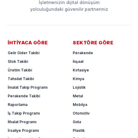
İşletmenizin dijital dönüşüm
yolculuğundaki güvenilir partneriniz
İHTİYACA GÖRE
SEKTÖRE GÖRE
Gelir Gider Takibi
Perakende
Stok Takibi
İnşaat
Üretim Takibi
Kırtasiye
Tahsilat Takibi
Kimya
İmalat Takip Programı
Lojistik
Perakende Takibi
Metal
Raporlama
Mobilya
İş Takip Programı
Otomotiv
İthalat Programı
Gıda
İrsaliye Programı
Plastik