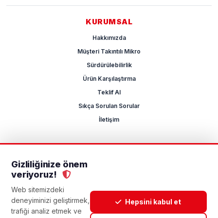
KURUMSAL
Hakkımızda
Müşteri Takıntılı Mikro
Sürdürülebilirlik
Ürün Karşılaştırma
Teklif Al
Sıkça Sorulan Sorular
İletişim
Gizliliğinize önem
2026 Mikrocum
veriyoruz!
KVKK
Gizlilik Politikası
Çerez Yönetimi
Aydınlatma Metni
Açık Rıza Metni
Web sitemizdeki
deneyiminizi geliştirmek,
Hepsini kabul et
trafiği analiz etmek ve