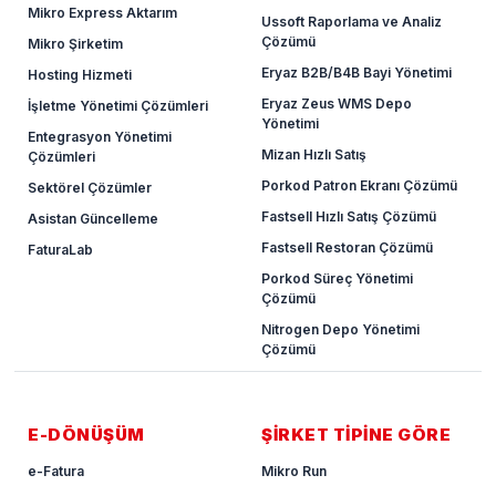
Mikro Express Aktarım
Ussoft Raporlama ve Analiz
Çözümü
Mikro Şirketim
Eryaz B2B/B4B Bayi Yönetimi
Hosting Hizmeti
Eryaz Zeus WMS Depo
İşletme Yönetimi Çözümleri
Yönetimi
Entegrasyon Yönetimi
Mizan Hızlı Satış
Çözümleri
Porkod Patron Ekranı Çözümü
Sektörel Çözümler
Fastsell Hızlı Satış Çözümü
Asistan Güncelleme
Fastsell Restoran Çözümü
FaturaLab
Porkod Süreç Yönetimi
Çözümü
Nitrogen Depo Yönetimi
Çözümü
E-DÖNÜŞÜM
ŞİRKET TİPİNE GÖRE
e-Fatura
Mikro Run