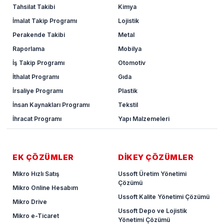
Tahsilat Takibi
Kimya
İmalat Takip Programı
Lojistik
Perakende Takibi
Metal
Raporlama
Mobilya
İş Takip Programı
Otomotiv
İthalat Programı
Gıda
İrsaliye Programı
Plastik
İnsan Kaynakları Programı
Tekstil
İhracat Programı
Yapı Malzemeleri
EK ÇÖZÜMLER
DİKEY ÇÖZÜMLER
Mikro Hızlı Satış
Ussoft Üretim Yönetimi
Çözümü
Mikro Online Hesabım
Ussoft Kalite Yönetimi Çözümü
Mikro Drive
Ussoft Depo ve Lojistik
Mikro e-Ticaret
Yönetimi Çözümü