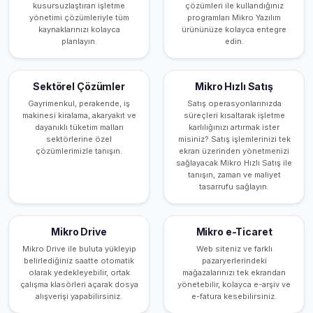
kusursuzlaştıran işletme
çözümleri ile kullandığınız
yönetimi çözümleriyle tüm
programları Mikro Yazılım
kaynaklarınızı kolayca
ürününüze kolayca entegre
planlayın.
edin.
Sektörel Çözümler
Mikro Hızlı Satış
Gayrimenkul, perakende, iş
Satış operasyonlarınızda
makinesi kiralama, akaryakıt ve
süreçleri kısaltarak işletme
dayanıklı tüketim malları
karlılığınızı artırmak ister
sektörlerine özel
misiniz? Satış işlemlerinizi tek
çözümlerimizle tanışın.
ekran üzerinden yönetmenizi
sağlayacak Mikro Hızlı Satış ile
tanışın, zaman ve maliyet
tasarrufu sağlayın.
Mikro Drive
Mikro e-Ticaret
Mikro Drive ile buluta yükleyip
Web siteniz ve farklı
belirlediğiniz saatte otomatik
pazaryerlerindeki
olarak yedekleyebilir, ortak
mağazalarınızı tek ekrandan
çalışma klasörleri açarak dosya
yönetebilir, kolayca e-arşiv ve
alışverişi yapabilirsiniz.
e-fatura kesebilirsiniz.