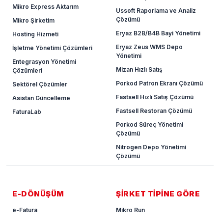
Mikro Express Aktarım
Ussoft Raporlama ve Analiz
Çözümü
Mikro Şirketim
Eryaz B2B/B4B Bayi Yönetimi
Hosting Hizmeti
Eryaz Zeus WMS Depo
İşletme Yönetimi Çözümleri
Yönetimi
Entegrasyon Yönetimi
Mizan Hızlı Satış
Çözümleri
Porkod Patron Ekranı Çözümü
Sektörel Çözümler
Fastsell Hızlı Satış Çözümü
Asistan Güncelleme
Fastsell Restoran Çözümü
FaturaLab
Porkod Süreç Yönetimi
Çözümü
Nitrogen Depo Yönetimi
Çözümü
E-DÖNÜŞÜM
ŞİRKET TİPİNE GÖRE
e-Fatura
Mikro Run