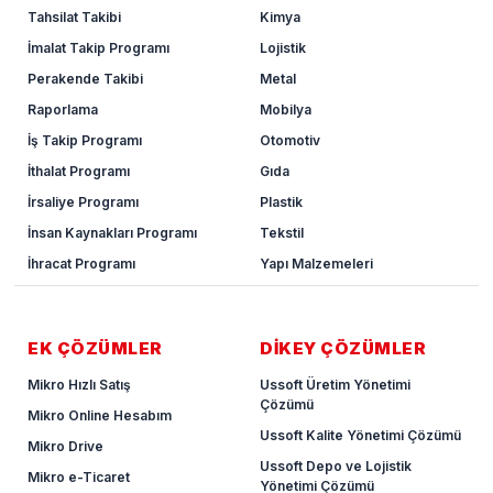
Tahsilat Takibi
Kimya
İmalat Takip Programı
Lojistik
Perakende Takibi
Metal
Raporlama
Mobilya
İş Takip Programı
Otomotiv
İthalat Programı
Gıda
İrsaliye Programı
Plastik
İnsan Kaynakları Programı
Tekstil
İhracat Programı
Yapı Malzemeleri
EK ÇÖZÜMLER
DİKEY ÇÖZÜMLER
Mikro Hızlı Satış
Ussoft Üretim Yönetimi
Çözümü
Mikro Online Hesabım
Ussoft Kalite Yönetimi Çözümü
Mikro Drive
Ussoft Depo ve Lojistik
Mikro e-Ticaret
Yönetimi Çözümü