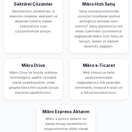
Sektörel Çözümler
Mikro Hızlı Satış
Gayrimenkul, perakende, iş
Satış operasyonlarınızda
makinesi kiralama, akaryakıt ve
süreçleri kısaltarak işletme
dayanıklı tüketim malları
karlılığınızı artırmak ister
sektörlerine özel
misiniz? Satış işlemlerinizi tek
çözümlerimizle tanışın.
ekran üzerinden yönetmenizi
sağlayacak Mikro Hızlı Satış ile
tanışın, zaman ve maliyet
tasarrufu sağlayın.
Mikro Drive
Mikro e-Ticaret
Mikro Drive ile buluta yükleyip
Web siteniz ve farklı
belirlediğiniz saatte otomatik
pazaryerlerindeki
olarak yedekleyebilir, ortak
mağazalarınızı tek ekrandan
çalışma klasörleri açarak dosya
yönetebilir, kolayca e-arşiv ve
alışverişi yapabilirsiniz.
e-fatura kesebilirsiniz.
Mikro Express Aktarım
Mikro Express Aktarım ile
banka hesap hareketlerini
müşavirlerinize dijital olarak