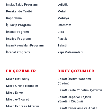
İmalat Takip Programı
Lojistik
Perakende Takibi
Metal
Raporlama
Mobilya
İş Takip Programı
Otomotiv
İthalat Programı
Gıda
İrsaliye Programı
Plastik
İnsan Kaynakları Programı
Tekstil
İhracat Programı
Yapı Malzemeleri
EK ÇÖZÜMLER
DİKEY ÇÖZÜMLER
Mikro Hızlı Satış
Ussoft Üretim Yönetimi
Çözümü
Mikro Online Hesabım
Ussoft Kalite Yönetimi Çözümü
Mikro Drive
Ussoft Depo ve Lojistik
Mikro e-Ticaret
Yönetimi Çözümü
Mikro Express Aktarım
Ussoft Raporlama ve Analiz