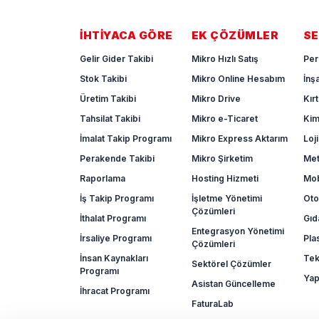
İHTIYACA GÖRE
EK ÇÖZÜMLER
SE
Gelir Gider Takibi
Mikro Hızlı Satış
Per
Stok Takibi
Mikro Online Hesabım
İnş
Üretim Takibi
Mikro Drive
Kır
Tahsilat Takibi
Mikro e-Ticaret
Ki
İmalat Takip Programı
Mikro Express Aktarım
Loji
Perakende Takibi
Mikro Şirketim
Met
Raporlama
Hosting Hizmeti
Mob
İş Takip Programı
İşletme Yönetimi
Oto
Çözümleri
İthalat Programı
Gıd
Entegrasyon Yönetimi
İrsaliye Programı
Pla
Çözümleri
İnsan Kaynakları
Tek
Sektörel Çözümler
Programı
Yap
Asistan Güncelleme
İhracat Programı
FaturaLab