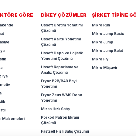
KTÖRE GÖRE
DIKEY ÇÖZÜMLER
ŞIRKET TIPINE G
akende
Ussoft Üretim Yönetimi
Mikro Run
Çözümü
aat
Mikro Jump Basic
Ussoft Kalite Yönetimi
tasiye
Mikro Jump
Çözümü
mya
Mikro Jump Bulut
Ussoft Depo ve Lojistik
Yönetimi Çözümü
stik
Mikro Fly
Ussoft Raporlama ve
al
Mikro Müşavir
Analiz Çözümü
ilya
Eryaz B2B/B4B Bayi
motiv
Yönetimi
a
Eryaz Zeus WMS Depo
Yönetimi
stik
Mizan Hızlı Satış
stil
Porkod Patron Ekranı
ı Malzemeleri
Çözümü
Fastsell Hızlı Satış Çözümü