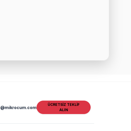
ÜCRETSİZ TEKLİF
fo@mikrocum.com
ALIN