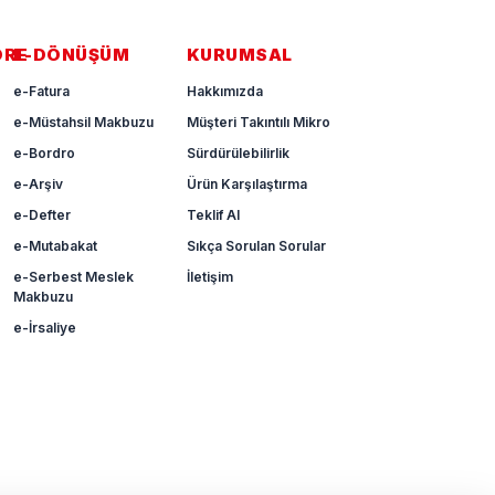
ÖRE
E-DÖNÜŞÜM
KURUMSAL
e-Fatura
Hakkımızda
e-Müstahsil Makbuzu
Müşteri Takıntılı Mikro
e-Bordro
Sürdürülebilirlik
e-Arşiv
Ürün Karşılaştırma
e-Defter
Teklif Al
e-Mutabakat
Sıkça Sorulan Sorular
e-Serbest Meslek
İletişim
Makbuzu
e-İrsaliye