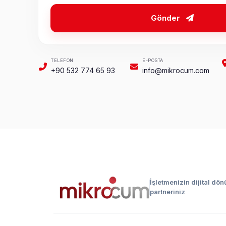
Gönder
TELEFON
E-POSTA
+90 532 774 65 93
info@mikrocum.com
İşletmenizin dijital dö
partneriniz