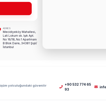
ADRES
Mecidiyeköy Mahallesi,
Lati Lokum sk. Işık Apt.
No 16/18, No:1 Apartmanı
B Blok Daire, 34381 Şişli/
İstanbul
+90 532 774 65
nüşüm yolculuğundaki güvenilir
in
93