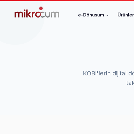
e-Dönüşüm
Ürünle
KOBİ'lerin dijita
tal