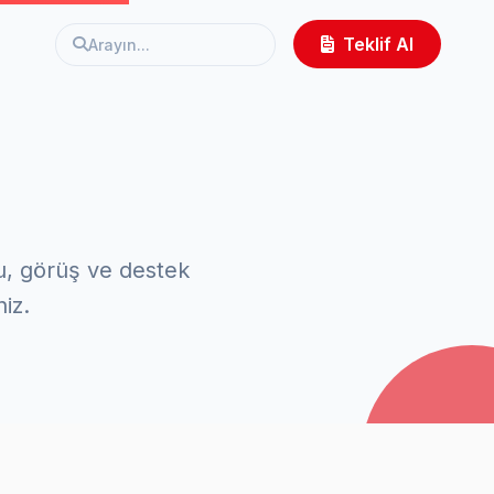
Teklif Al
Arayın...
u, görüş ve destek
niz.