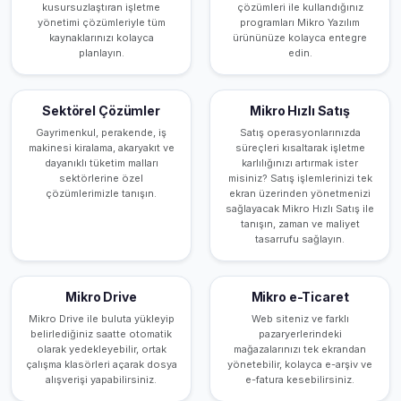
kusursuzlaştıran işletme
çözümleri ile kullandığınız
yönetimi çözümleriyle tüm
programları Mikro Yazılım
kaynaklarınızı kolayca
ürününüze kolayca entegre
planlayın.
edin.
Sektörel Çözümler
Mikro Hızlı Satış
Gayrimenkul, perakende, iş
Satış operasyonlarınızda
makinesi kiralama, akaryakıt ve
süreçleri kısaltarak işletme
dayanıklı tüketim malları
karlılığınızı artırmak ister
sektörlerine özel
misiniz? Satış işlemlerinizi tek
çözümlerimizle tanışın.
ekran üzerinden yönetmenizi
sağlayacak Mikro Hızlı Satış ile
tanışın, zaman ve maliyet
tasarrufu sağlayın.
Mikro Drive
Mikro e-Ticaret
Mikro Drive ile buluta yükleyip
Web siteniz ve farklı
belirlediğiniz saatte otomatik
pazaryerlerindeki
olarak yedekleyebilir, ortak
mağazalarınızı tek ekrandan
çalışma klasörleri açarak dosya
yönetebilir, kolayca e-arşiv ve
alışverişi yapabilirsiniz.
e-fatura kesebilirsiniz.