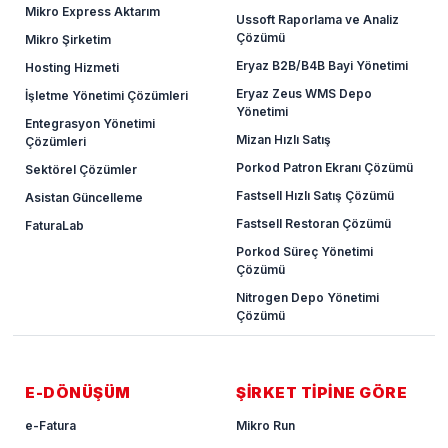
Mikro Express Aktarım
Ussoft Raporlama ve Analiz
Çözümü
Mikro Şirketim
Eryaz B2B/B4B Bayi Yönetimi
Hosting Hizmeti
Eryaz Zeus WMS Depo
İşletme Yönetimi Çözümleri
Yönetimi
Entegrasyon Yönetimi
Mizan Hızlı Satış
Çözümleri
Porkod Patron Ekranı Çözümü
Sektörel Çözümler
Fastsell Hızlı Satış Çözümü
Asistan Güncelleme
Fastsell Restoran Çözümü
FaturaLab
Porkod Süreç Yönetimi
Çözümü
Nitrogen Depo Yönetimi
Çözümü
E-DÖNÜŞÜM
ŞİRKET TİPİNE GÖRE
e-Fatura
Mikro Run