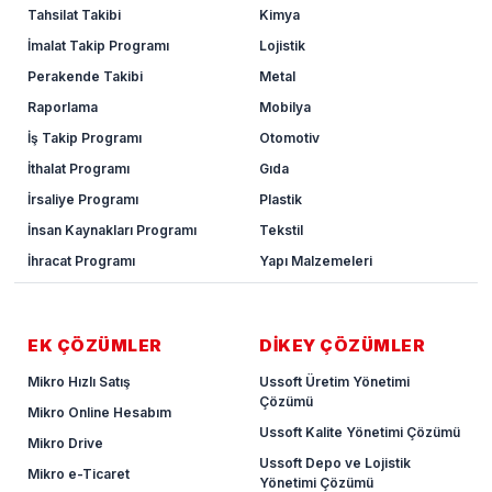
Tahsilat Takibi
Kimya
İmalat Takip Programı
Lojistik
Perakende Takibi
Metal
Raporlama
Mobilya
İş Takip Programı
Otomotiv
İthalat Programı
Gıda
İrsaliye Programı
Plastik
İnsan Kaynakları Programı
Tekstil
İhracat Programı
Yapı Malzemeleri
EK ÇÖZÜMLER
DİKEY ÇÖZÜMLER
Mikro Hızlı Satış
Ussoft Üretim Yönetimi
Çözümü
Mikro Online Hesabım
Ussoft Kalite Yönetimi Çözümü
Mikro Drive
Ussoft Depo ve Lojistik
Mikro e-Ticaret
Yönetimi Çözümü