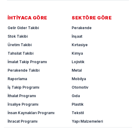
İHTİYACA GÖRE
SEKTÖRE GÖRE
Gelir Gider Takibi
Perakende
Stok Takibi
İnşaat
Üretim Takibi
Kırtasiye
Tahsilat Takibi
Kimya
İmalat Takip Programı
Lojistik
Perakende Takibi
Metal
Raporlama
Mobilya
İş Takip Programı
Otomotiv
İthalat Programı
Gıda
İrsaliye Programı
Plastik
İnsan Kaynakları Programı
Tekstil
İhracat Programı
Yapı Malzemeleri