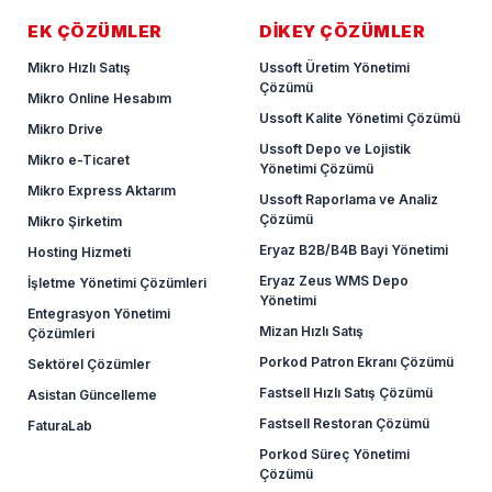
EK ÇÖZÜMLER
DİKEY ÇÖZÜMLER
Mikro Hızlı Satış
Ussoft Üretim Yönetimi
Çözümü
Mikro Online Hesabım
Ussoft Kalite Yönetimi Çözümü
Mikro Drive
Ussoft Depo ve Lojistik
Mikro e-Ticaret
Yönetimi Çözümü
Mikro Express Aktarım
Ussoft Raporlama ve Analiz
Çözümü
Mikro Şirketim
Eryaz B2B/B4B Bayi Yönetimi
Hosting Hizmeti
Eryaz Zeus WMS Depo
İşletme Yönetimi Çözümleri
Yönetimi
Entegrasyon Yönetimi
Mizan Hızlı Satış
Çözümleri
Porkod Patron Ekranı Çözümü
Sektörel Çözümler
Fastsell Hızlı Satış Çözümü
Asistan Güncelleme
Fastsell Restoran Çözümü
FaturaLab
Porkod Süreç Yönetimi
Çözümü