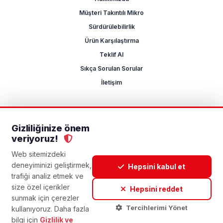
Müşteri Takıntılı Mikro
Sürdürülebilirlik
Ürün Karşılaştırma
Teklif Al
Sıkça Sorulan Sorular
İletişim
Gizliliğinize önem
2026 Mikrocum
veriyoruz!
KVKK
Gizlilik Politikası
Çerez Yönetimi
Aydınlatma Metni
Açık Rıza Metni
Web sitemizdeki
deneyiminizi geliştirmek,
Hepsini kabul et
trafiği analiz etmek ve
size özel içerikler
Hepsini reddet
sunmak için çerezler
Tercihlerimi Yönet
kullanıyoruz. Daha fazla
bilgi için
Gizlilik ve