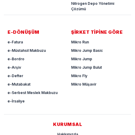
Nitrogen Depo Yönetimi
Çözümü
E-DÖNÜŞÜM
ŞİRKET TİPİNE GÖRE
e-Fatura
Mikro Run
e-Müstahsil Makbuzu
Mikro Jump Basic
e-Bordro
Mikro Jump
e-Arşiv
Mikro Jump Bulut
e-Defter
Mikro Fly
e-Mutabakat
Mikro Müşavir
e-Serbest Meslek Makbuzu
e-İrsaliye
KURUMSAL
Hakkımızda