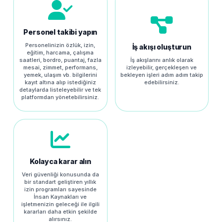
Personel takibi yapın
Personelinizin özlük, izin,
İş akışı oluşturun
eğitim, harcama, çalışma
saatleri, bordro, puantaj, fazla
İş akışlarını anlık olarak
mesai, zimmet, performans,
izleyebilir, gerçekleşen ve
yemek, ulaşım vb. bilgilerini
bekleyen işleri adım adım takip
kayıt altına alıp istediğiniz
edebilirsiniz.
detaylarda listeleyebilir ve tek
platformdan yönetebilirsiniz.
Kolayca karar alın
Veri güvenliği konusunda da
bir standart geliştiren yıllık
izin programları sayesinde
İnsan Kaynakları ve
işletmenizin geleceği ile ilgili
kararları daha etkin şekilde
alırsınız.