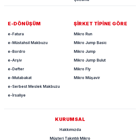
E-DÖNÜŞÜM
ŞİRKET TİPİNE GÖRE
e-Fatura
Mikro Run
e-Müstahsil Makbuzu
Mikro Jump Basic
e-Bordro
Mikro Jump
e-Arşiv
Mikro Jump Bulut
e-Defter
Mikro Fly
e-Mutabakat
Mikro Müşavir
e-Serbest Meslek Makbuzu
e-İrsaliye
KURUMSAL
Hakkımızda
Müşteri Takıntılı Mikro