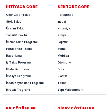
İHTİYACA GÖRE
SEKTÖRE GÖRE
Gelir Gider Takibi
Perakende
Stok Takibi
İnşaat
Üretim Takibi
Kırtasiye
Tahsilat Takibi
Kimya
İmalat Takip Programı
Lojistik
Perakende Takibi
Metal
Raporlama
Mobilya
İş Takip Programı
Otomotiv
İthalat Programı
Gıda
İrsaliye Programı
Plastik
İnsan Kaynakları Programı
Tekstil
İhracat Programı
Yapı Malzemeleri
EK ÇÖZÜMLER
DİKEY ÇÖZÜMLER