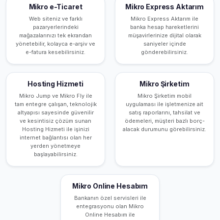
Mikro e-Ticaret
Mikro Express Aktarım
Web siteniz ve farklı
Mikro Express Aktarım ile
pazaryerlerindeki
banka hesap hareketlerini
mağazalarınızı tek ekrandan
müşavirlerinize dijital olarak
yönetebilir, kolayca e-arşiv ve
saniyeler içinde
e-fatura kesebilirsiniz.
gönderebilirsiniz.
Hosting Hizmeti
Mikro Şirketim
Mikro Jump ve Mikro Fly ile
Mikro Şirketim mobil
tam entegre çalışan, teknolojik
uygulaması ile işletmenize ait
altyapısı sayesinde güvenilir
satış raporlarını, tahsilat ve
ve kesintisiz çözüm sunan
ödemeleri, müşteri bazlı borç-
Hosting Hizmeti ile işinizi
alacak durumunu görebilirsiniz.
internet bağlantısı olan her
yerden yönetmeye
başlayabilirsiniz.
Mikro Online Hesabım
Bankanın özel servisleri ile
entegrasyonu olan Mikro
Online Hesabım ile