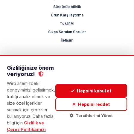
Sürdürülebilirlik
Ürün Karşılaştırma
Teklif Al
Sıkça Sorulan Sorular
İletişim
Gizliliğinize önem
2026 Mikrocum
veriyoruz!
KVKK
Gizlilik Politikası
Çerez Yönetimi
Aydınlatma Metni
Açık Rıza Metni
Web sitemizdeki
deneyiminizi geliştirmek,
Hepsini kabul et
trafiği analiz etmek ve
size özel içerikler
Hepsini reddet
sunmak için çerezler
Tercihlerimi Yönet
kullanıyoruz. Daha fazla
bilgi için
Gizlilik ve
Çerez Politikamızı