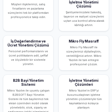
İşletme Yönetimi
Müşteri ilişkilerinizi, satış
Çözümü
fırsatlarını ve pazarlama
Şantiyelerinizdeki hakediş,
süreçlerini tek bir platformdan
taşeron ve maliyet süreçlerini
profesyonelce takip edin.
uçtan uca kontrol altına alarak
kârlılığı artırın.
İş Değerlendirme ve
Mikro Fly Masraff
Ücret Yönetimi Çözümü
Mikro Fly Masraff ile
Personel performanslarını ve
süreçlerinizi dijitalleştirin,
ücret politikalarını adil, şeffaf
verimliliğinizi artırın. Mikro
ve ölçülebilir bir sistemle
Yazılım ile tam entegre
yönetin.
profesyonel çözüm.
B2B Bayi Yönetim
İşletme Yönetimi
Sistemi
Çözümleri
Mikro Yazılım ile uyumlu çalışan
Mikro Yazılım'ın ERP'yi
B2BSOFT Bayi Yönetim
kusursuzlaştıran işletme
Sistemi ile tüm bayilerinizi tek
yönetimi çözümleriyle tüm
ekran üzerinden mobil olarak
kaynaklarınızı kolayca
yönetebilir, stok, sipariş ve
planlayın.
performans takibi işlemlerinizi