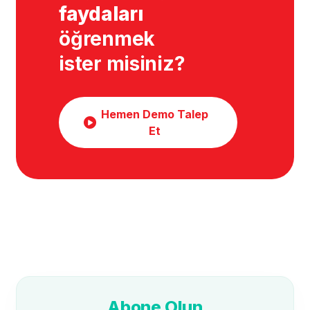
faydaları
öğrenmek
ister misiniz?
Hemen Demo Talep
Et
Abone Olun