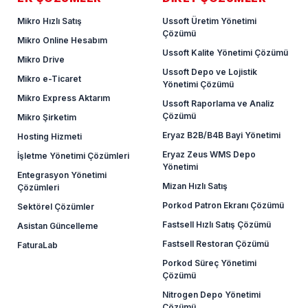
Mikro Hızlı Satış
Ussoft Üretim Yönetimi
Çözümü
Mikro Online Hesabım
Ussoft Kalite Yönetimi Çözümü
Mikro Drive
Ussoft Depo ve Lojistik
Mikro e-Ticaret
Yönetimi Çözümü
Mikro Express Aktarım
Ussoft Raporlama ve Analiz
Çözümü
Mikro Şirketim
Eryaz B2B/B4B Bayi Yönetimi
Hosting Hizmeti
Eryaz Zeus WMS Depo
İşletme Yönetimi Çözümleri
Yönetimi
Entegrasyon Yönetimi
Mizan Hızlı Satış
Çözümleri
Porkod Patron Ekranı Çözümü
Sektörel Çözümler
Fastsell Hızlı Satış Çözümü
Asistan Güncelleme
Fastsell Restoran Çözümü
FaturaLab
Porkod Süreç Yönetimi
Çözümü
Nitrogen Depo Yönetimi
Çözümü