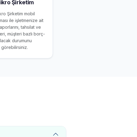
ikro Şirketim
kro Şirketim mobil
ası ile işletmenize ait
raporlarını, tahsilat ve
ri, müşteri bazlı borç-
lacak durumunu
görebilirsiniz.