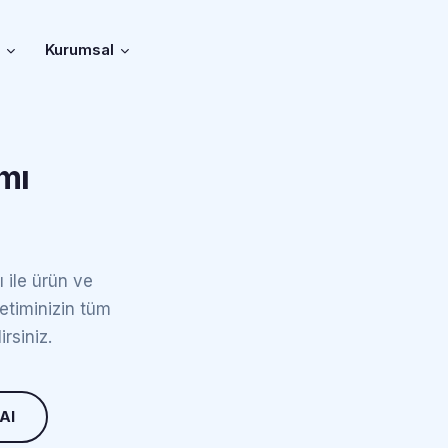
r
Kurumsal
mı
 ile ürün ve
retiminizin tüm
rsiniz.
 Al