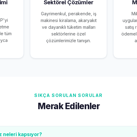
imi
Sektörel Çözümler
M
Gayrimenkul, perakende, iş
Mi
RP'yi
makinesi kiralama, akaryakıt
uygulam
letme
ve dayanıklı tüketim malları
satış 
le tüm
sektörlerine özel
ödemele
ayca
çözümlerimizle tanışın.
a
SIKÇA SORULAN SORULAR
Merak Edilenler
z neleri kapsıyor?