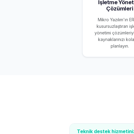
İşletme Yönet
Çözümleri
Mikro Yazılım'ın E
kusursuzlaştıran iş
yönetimi çözümleriy
kaynaklarınızı kol
planlayın.
Teknik destek hizmetini