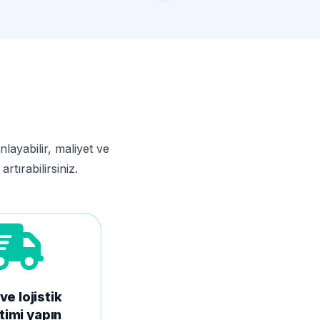
layabilir, maliyet ve
rtırabilirsiniz.
ve lojistik
timi yapın