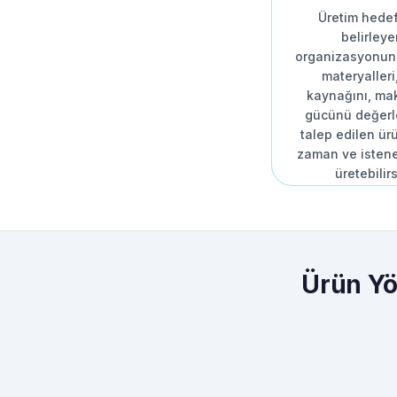
Üretim hedef
belirleye
organizasyonun
materyalleri
kaynağını, mak
gücünü değerl
talep edilen ür
zaman ve istene
üretebilirs
Ürün Yö