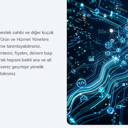
meslek sahibi ve diğer küçük
k/Ürün ve Hizmet Yönetimi
me tanımlayabilirsiniz.
rimlerini, fiyatını, dönem başı
k hepsini belirli ana ve alt
ilerseniz geçmişe yönelik
lirsiniz.