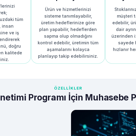
lerinizi
Ürün ve hizmetlerinizi
Stokların
rek;
sisteme tanımlayabilir,
müşteri t
uzdaki tüm
üretim hedeflerinize göre
edebilir, ür
, insan
plan yapabilir, hedeflerden
dair ayrın
ine ve iş
sapma olup olmadığını
üzerinden iz
endirerek
kontrol edebilir, üretimin tüm
sayede 
ünü, doğru
aşamalarını kolayca
hızlanır h
n kalitede
planlayıp takip edebilirsiniz.
iniz.
ÖZELLİKLER
netimi Programı İçin Muhasebe 