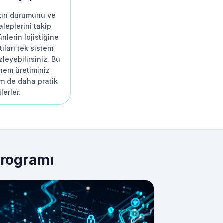
ızın durumunu ve
aleplerini takip
ünlerin lojistiğine
tıları tek sistem
leyebilirsiniz. Bu
hem üretiminiz
em de daha pratik
ilerler.
Programı