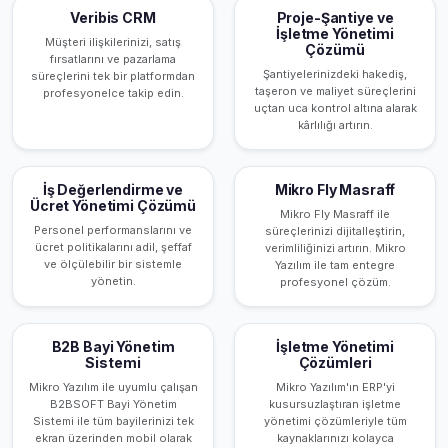
Veribis CRM
Proje-Şantiye ve
İşletme Yönetimi
Müşteri ilişkilerinizi, satış
Çözümü
fırsatlarını ve pazarlama
Şantiyelerinizdeki hakediş,
süreçlerini tek bir platformdan
taşeron ve maliyet süreçlerini
profesyonelce takip edin.
uçtan uca kontrol altına alarak
kârlılığı artırın.
İş Değerlendirme ve
Mikro Fly Masraff
Ücret Yönetimi Çözümü
Mikro Fly Masraff ile
Personel performanslarını ve
süreçlerinizi dijitalleştirin,
ücret politikalarını adil, şeffaf
verimliliğinizi artırın. Mikro
ve ölçülebilir bir sistemle
Yazılım ile tam entegre
yönetin.
profesyonel çözüm.
B2B Bayi Yönetim
İşletme Yönetimi
Sistemi
Çözümleri
Mikro Yazılım ile uyumlu çalışan
Mikro Yazılım'ın ERP'yi
B2BSOFT Bayi Yönetim
kusursuzlaştıran işletme
Sistemi ile tüm bayilerinizi tek
yönetimi çözümleriyle tüm
ekran üzerinden mobil olarak
kaynaklarınızı kolayca