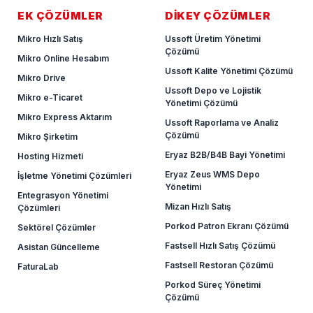
EK ÇÖZÜMLER
DİKEY ÇÖZÜMLER
Mikro Hızlı Satış
Ussoft Üretim Yönetimi
Çözümü
Mikro Online Hesabım
Ussoft Kalite Yönetimi Çözümü
Mikro Drive
Ussoft Depo ve Lojistik
Mikro e-Ticaret
Yönetimi Çözümü
Mikro Express Aktarım
Ussoft Raporlama ve Analiz
Çözümü
Mikro Şirketim
Eryaz B2B/B4B Bayi Yönetimi
Hosting Hizmeti
Eryaz Zeus WMS Depo
İşletme Yönetimi Çözümleri
Yönetimi
Entegrasyon Yönetimi
Mizan Hızlı Satış
Çözümleri
Porkod Patron Ekranı Çözümü
Sektörel Çözümler
Fastsell Hızlı Satış Çözümü
Asistan Güncelleme
Fastsell Restoran Çözümü
FaturaLab
Porkod Süreç Yönetimi
Çözümü