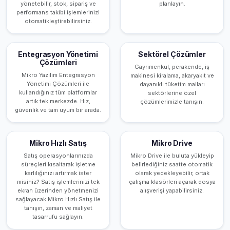
yönetebilir, stok, sipariş ve
planlayın.
performans takibi işlemlerinizi
otomatikleştirebilirsiniz.
Entegrasyon Yönetimi
Sektörel Çözümler
Çözümleri
Gayrimenkul, perakende, iş
Mikro Yazılım Entegrasyon
makinesi kiralama, akaryakıt ve
Yönetimi Çözümleri ile
dayanıklı tüketim malları
kullandığınız tüm platformlar
sektörlerine özel
artık tek merkezde. Hız,
çözümlerimizle tanışın.
güvenlik ve tam uyum bir arada.
Mikro Hızlı Satış
Mikro Drive
Satış operasyonlarınızda
Mikro Drive ile buluta yükleyip
süreçleri kısaltarak işletme
belirlediğiniz saatte otomatik
karlılığınızı artırmak ister
olarak yedekleyebilir, ortak
misiniz? Satış işlemlerinizi tek
çalışma klasörleri açarak dosya
ekran üzerinden yönetmenizi
alışverişi yapabilirsiniz.
sağlayacak Mikro Hızlı Satış ile
tanışın, zaman ve maliyet
tasarrufu sağlayın.