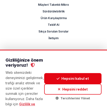
Müşteri Takıntılı Mikro
Sürdürülebilirlik
Ürün Karşılaştırma
Teklif Al
Sıkça Sorulan Sorular
İletişim
Gizliliğinize önem
2026 Mikrocum
veriyoruz!
KVKK
Gizlilik Politikası
Çerez Yönetimi
Aydınlatma Metni
Açık Rıza Metni
Web sitemizdeki
deneyiminizi geliştirmek,
Hepsini kabul et
trafiği analiz etmek ve
size özel içerikler
Hepsini reddet
sunmak için çerezler
Tercihlerimi Yönet
kullanıyoruz. Daha fazla
bilgi için
Gizlilik ve