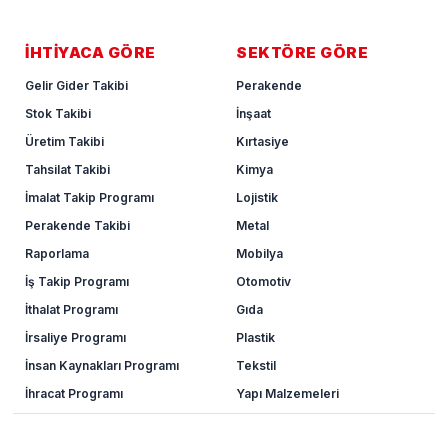
İHTİYACA GÖRE
SEKTÖRE GÖRE
Gelir Gider Takibi
Perakende
Stok Takibi
İnşaat
Üretim Takibi
Kırtasiye
Tahsilat Takibi
Kimya
İmalat Takip Programı
Lojistik
Perakende Takibi
Metal
Raporlama
Mobilya
İş Takip Programı
Otomotiv
İthalat Programı
Gıda
İrsaliye Programı
Plastik
İnsan Kaynakları Programı
Tekstil
İhracat Programı
Yapı Malzemeleri