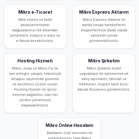
Mikro e-Ticaret
Mikro Express Aktarım
Web siteniz ve farklı
Mikro Express Aktarım ile
pazaryerlerindeki
banka hesap hareketlerini
mağazalarınızı tek ekrandan
müşavirlerinize dijital olarak
yönetebilir, kolayca e-arşiv ve
saniyeler içinde
e-fatura kesebilirsiniz.
gönderebilirsiniz.
Hosting Hizmeti
Mikro Şirketim
Mikro Jump ve Mikro Fly ile
Mikro Şirketim mobil
tam entegre çalışan, teknolojik
uygulaması ile işletmenize ait
altyapısı sayesinde güvenilir
satış raporlarını, tahsilat ve
ve kesintisiz çözüm sunan
ödemeleri, müşteri bazlı borç-
Hosting Hizmeti ile işinizi
alacak durumunu görebilirsiniz.
internet bağlantısı olan her
yerden yönetmeye
başlayabilirsiniz.
Mikro Online Hesabım
Bankanın özel servisleri ile
entegrasyonu olan Mikro