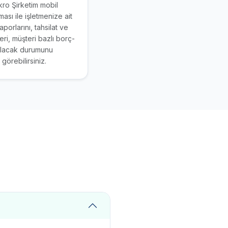
kro Şirketim mobil
ası ile işletmenize ait
raporlarını, tahsilat ve
ri, müşteri bazlı borç-
lacak durumunu
görebilirsiniz.