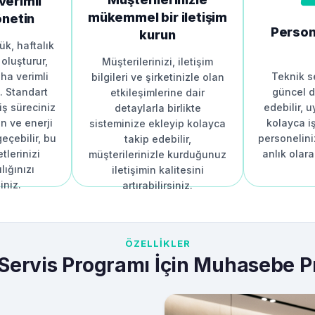
 verimli
mükemmel bir iletişim
önetin
Persone
kurun
ük, haftalık
 oluşturur,
Müşterilerinizi, iletişim
ha verimli
Teknik se
bilgileri ve şirketinizle olan
z. Standart
güncel 
etkileşimlerine dair
iş süreciniz
edebilir, 
detaylarla birlikte
 ve enerji
kolayca iş
sisteminize ekleyip kolayca
eçebilir, bu
personelini
takip edebilir,
tlerinizi
anlık olara
müşterilerinizle kurduğunuz
lığınızı
iletişimin kalitesini
siniz.
artırabilirsiniz.
ÖZELLİKLER
Servis Programı İçin Muhasebe 