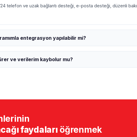
24 telefon ve uzak bağlantı desteği, e-posta desteği, düzenli ba
mımla entegrasyon yapılabilir mi?
ürer ve verilerim kaybolur mu?
lerinin
cağı faydaları
öğrenmek