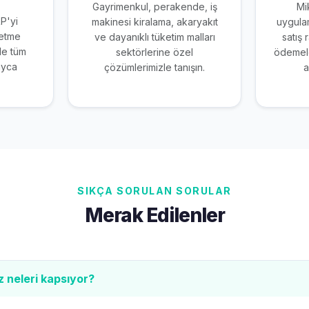
Gayrimenkul, perakende, iş
Mi
RP'yi
makinesi kiralama, akaryakıt
uygulam
letme
ve dayanıklı tüketim malları
satış 
le tüm
sektörlerine özel
ödemele
ayca
çözümlerimizle tanışın.
a
SIKÇA SORULAN SORULAR
Merak Edilenler
z neleri kapsıyor?