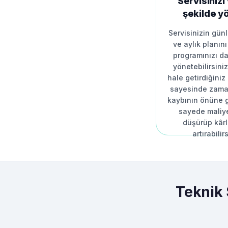
Servisinizi
şekilde y
Servisinizin günl
ve aylık planını
programınızı da
yönetebilirsini
hale getirdiğiniz 
sayesinde zaman
kaybının önüne g
sayede maliye
düşürüp kârlı
artırabilir
Teknik 