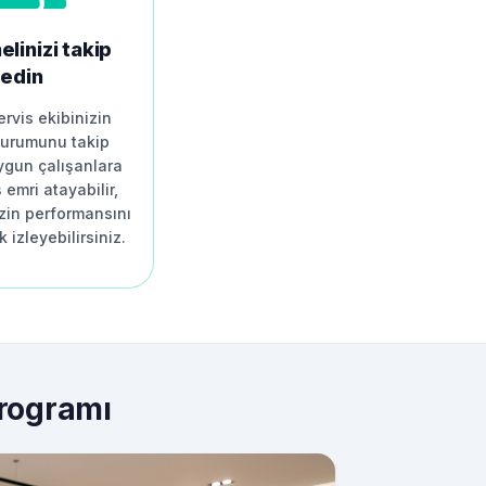
linizi takip
edin
rvis ekibinizin
durumunu takip
uygun çalışanlara
 emri atayabilir,
zin performansını
k izleyebilirsiniz.
Programı