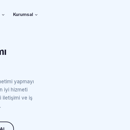
r
Kurumsal
mı
önetimi yapmayı
n iyi hizmeti
 iletişimi ve iş
.
 Al