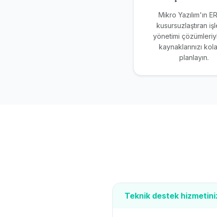
Mikro Yazılım'ın E
kusursuzlaştıran iş
yönetimi çözümleriy
kaynaklarınızı kol
planlayın.
Teknik destek hizmetini