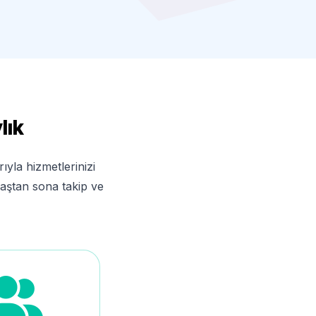
lık
yla hizmetlerinizi
 baştan sona takip ve