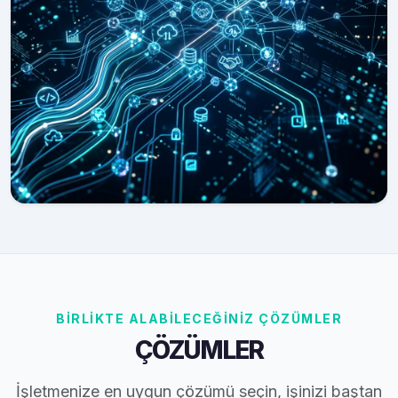
BİRLİKTE ALABİLECEĞİNİZ ÇÖZÜMLER
ÇÖZÜMLER
İşletmenize en uygun çözümü seçin, işinizi baştan