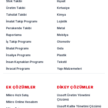
Stok Takibi
İnşaat
Üretim Takibi
Kırtasiye
Tahsilat Takibi
Kimya
İmalat Takip Programı
Lojistik
Perakende Takibi
Metal
Raporlama
Mobilya
İş Takip Programı
Otomotiv
İthalat Programı
Gıda
İrsaliye Programı
Plastik
İnsan Kaynakları Programı
Tekstil
İhracat Programı
Yapı Malzemeleri
EK ÇÖZÜMLER
DİKEY ÇÖZÜMLER
Mikro Hızlı Satış
Ussoft Üretim Yönetimi
Çözümü
Mikro Online Hesabım
Ussoft Kalite Yönetimi Çözümü