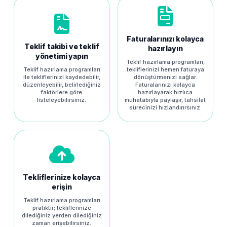
Faturalarınızı kolayca
Teklif takibi ve teklif
hazırlayın
yönetimi yapın
Teklif hazırlama programları,
Teklif hazırlama programları
tekliflerinizi hemen faturaya
ile tekliflerinizi kaydedebilir,
dönüştürmenizi sağlar.
düzenleyebilir, belirlediğiniz
Faturalarınızı kolayca
faktörlere göre
hazırlayarak hızlıca
listeleyebilirsiniz.
muhatabıyla paylaşır, tahsilat
sürecinizi hızlandırırsınız.
Tekliflerinize kolayca
erişin
Teklif hazırlama programları
pratiktir; tekliflerinize
dilediğiniz yerden dilediğiniz
zaman erişebilirsiniz.