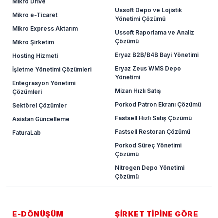
Mikro Drive
Ussoft Depo ve Lojistik
Mikro e-Ticaret
Yönetimi Çözümü
Mikro Express Aktarım
Ussoft Raporlama ve Analiz
Çözümü
Mikro Şirketim
Eryaz B2B/B4B Bayi Yönetimi
Hosting Hizmeti
Eryaz Zeus WMS Depo
İşletme Yönetimi Çözümleri
Yönetimi
Entegrasyon Yönetimi
Mizan Hızlı Satış
Çözümleri
Porkod Patron Ekranı Çözümü
Sektörel Çözümler
Fastsell Hızlı Satış Çözümü
Asistan Güncelleme
Fastsell Restoran Çözümü
FaturaLab
Porkod Süreç Yönetimi
Çözümü
Nitrogen Depo Yönetimi
Çözümü
E-DÖNÜŞÜM
ŞİRKET TİPİNE GÖRE