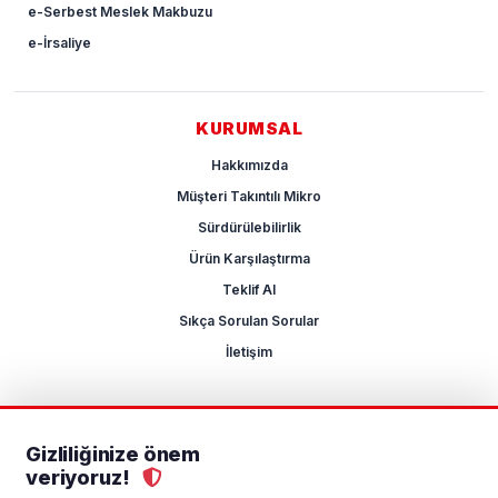
e-Serbest Meslek Makbuzu
e-İrsaliye
KURUMSAL
Hakkımızda
Müşteri Takıntılı Mikro
Sürdürülebilirlik
Ürün Karşılaştırma
Teklif Al
Sıkça Sorulan Sorular
İletişim
Gizliliğinize önem
2026 Mikrocum
veriyoruz!
KVKK
Gizlilik Politikası
Çerez Yönetimi
Aydınlatma Metni