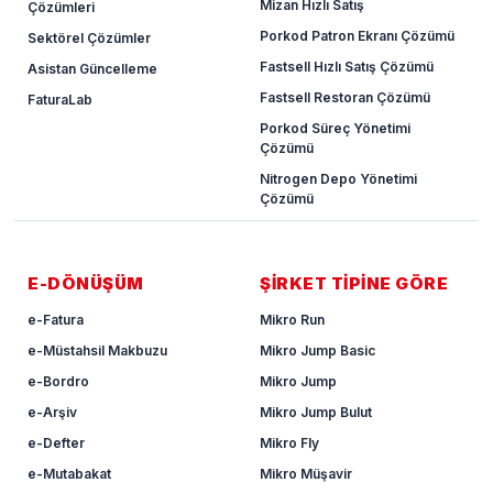
Mizan Hızlı Satış
Çözümleri
Porkod Patron Ekranı Çözümü
Sektörel Çözümler
Fastsell Hızlı Satış Çözümü
Asistan Güncelleme
Fastsell Restoran Çözümü
FaturaLab
Porkod Süreç Yönetimi
Çözümü
Nitrogen Depo Yönetimi
Çözümü
E-DÖNÜŞÜM
ŞİRKET TİPİNE GÖRE
e-Fatura
Mikro Run
e-Müstahsil Makbuzu
Mikro Jump Basic
e-Bordro
Mikro Jump
e-Arşiv
Mikro Jump Bulut
e-Defter
Mikro Fly
e-Mutabakat
Mikro Müşavir