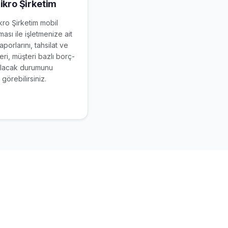
ikro Şirketim
kro Şirketim mobil
ası ile işletmenize ait
raporlarını, tahsilat ve
ri, müşteri bazlı borç-
lacak durumunu
görebilirsiniz.