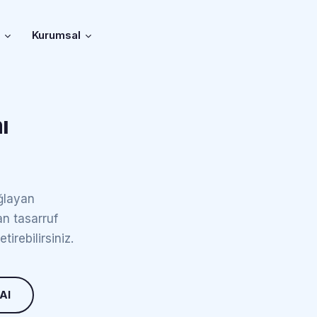
r
Kurumsal
ı
ağlayan
n tasarruf
tirebilirsiniz.
 Al