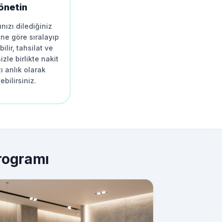
önetin
nızı dilediğiniz
ne göre sıralayıp
ilir, tahsilat ve
zle birlikte nakit
zı anlık olarak
ebilirsiniz.
rogramı