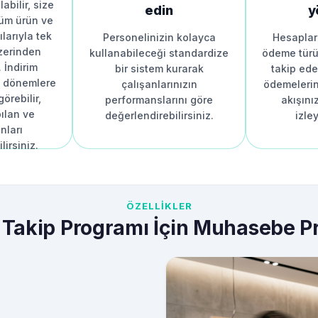
abilir, size
edin
y
 tüm ürün ve
ılarıyla tek
Personelinizin kolayca
Hesapları
üzerinden
kullanabileceği standardize
ödeme türü
. İndirim
bir sistem kurarak
takip edeb
ş dönemlere
çalışanlarınızın
ödemelerini
görebilir,
performanslarını göre
akışını
pılan ve
değerlendirebilirsiniz.
izley
nları
lirsiniz.
ÖZELLİKLER
ş Takip Programı İçin Muhasebe P