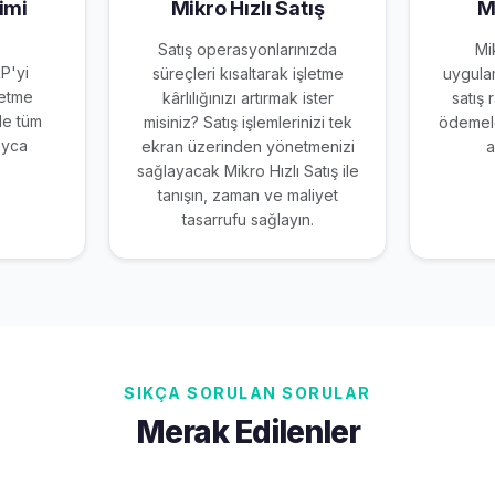
imi
Mikro Hızlı Satış
M
Satış operasyonlarınızda
Mi
RP'yi
süreçleri kısaltarak işletme
uygulam
letme
kârlılığınızı artırmak ister
satış 
le tüm
misiniz? Satış işlemlerinizi tek
ödemele
ayca
ekran üzerinden yönetmenizi
a
sağlayacak Mikro Hızlı Satış ile
tanışın, zaman ve maliyet
tasarrufu sağlayın.
SIKÇA SORULAN SORULAR
Merak Edilenler