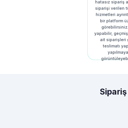
hatasız sipariş al
siparişi verilen
hizmetleri ayrınt
bir platform 
görebilirsiniz
yapabilir, geçmi
ait siparişleri 
teslimatı ya
yapılmaya
görüntüleyebi
Sipari