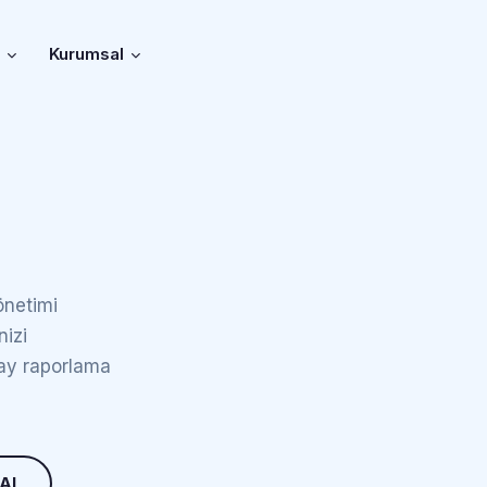
r
Kurumsal
önetimi
nizi
olay raporlama
 Al