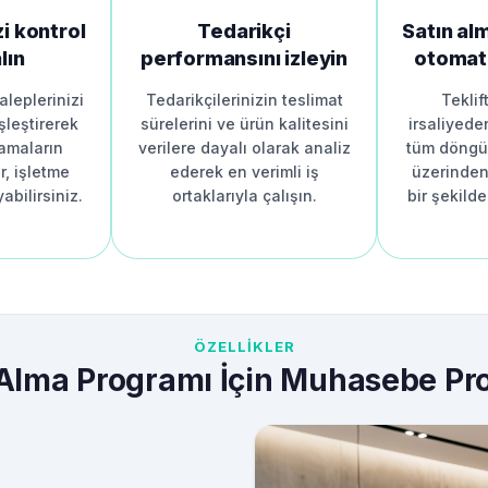
zi kontrol
Tedarikçi
Satın a
lın
performansını izleyin
otomat
aleplerinizi
Tedarikçilerinizin teslimat
Teklif
şleştirerek
sürelerini ve ürün kalitesini
irsaliyede
amaların
verilere dayalı olarak analiz
tüm döngüy
r, işletme
ederek en verimli iş
üzerinden 
yabilirsiniz.
ortaklarıyla çalışın.
bir şekilde
ÖZELLİKLER
 Alma Programı İçin Muhasebe Pr