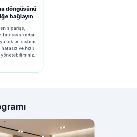
lma döngüsünü
iğe bağlayın
ten siparişe,
n faturaya kadar
ü tek bir sistem
hatasız ve hızlı
 yönetebilirsiniz.
ogramı