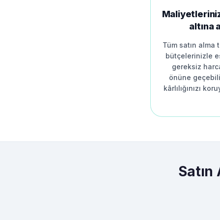
Maliyetlerini
altına a
Tüm satın alma t
bütçelerinizle e
gereksiz harc
önüne geçebili
kârlılığınızı koru
Satın