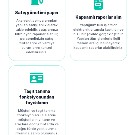
Satış yönetimi yapın
Kapsamlı raporlar alın
Akaryakıt pompalarından
yapılan satışı anlık olarak
Yaptığınız tüm işlemler
takip edebilir, satışlarınızı
elektronik ortamda kayıtlıdır ve
filtreleyen raporlar alabilir,
hızlı bir şekilde gerçekleştirilir.
personelinizin satış
Yapılan tüm işlemlerle ilgili
miktarlarını ve vardiya
zaman aralığı belirleyerek
durumlarını kontrol
kapsamlı raporlar alabilirsiniz.
edebilirsiniz.
Taşıt tanıma
fonksiyonundan
faydalanın
Müşteri ve taşıt tanıma
fonksiyonları ile sistem
müşterilerinizi tanır ve
araçlara doğru miktarda ve
doğru türde yakıt sunma
imkanına sahip olursunuz.