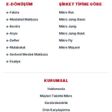
E-DÖNÜŞÜM
ŞİRKET TİPİNE GÖRE
e-Fatura
Mikro Run
e-Müstahsil Makbuzu
Mikro Jump Basic
e-Bordro
Mikro Jump
e-Arşiv
Mikro Jump Bulut
e-Defter
Mikro Fly
e-Mutabakat
Mikro Müşavir
e-Serbest Meslek Makbuzu
e-İrsaliye
KURUMSAL
Hakkımızda
Müşteri Takıntılı Mikro
Sürdürülebilirlik
Ürün Karşılaştırma