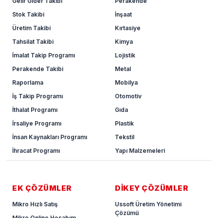
Gelir Gider Takibi
Perakende
Stok Takibi
İnşaat
Üretim Takibi
Kırtasiye
Tahsilat Takibi
Kimya
İmalat Takip Programı
Lojistik
Perakende Takibi
Metal
Raporlama
Mobilya
İş Takip Programı
Otomotiv
İthalat Programı
Gıda
İrsaliye Programı
Plastik
İnsan Kaynakları Programı
Tekstil
İhracat Programı
Yapı Malzemeleri
EK ÇÖZÜMLER
DİKEY ÇÖZÜMLER
Mikro Hızlı Satış
Ussoft Üretim Yönetimi
Çözümü
Mikro Online Hesabım