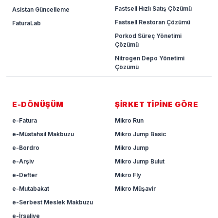
Fastsell Hızlı Satış Çözümü
Asistan Güncelleme
Fastsell Restoran Çözümü
FaturaLab
Porkod Süreç Yönetimi
Çözümü
Nitrogen Depo Yönetimi
Çözümü
E-DÖNÜŞÜM
ŞİRKET TİPİNE GÖRE
e-Fatura
Mikro Run
e-Müstahsil Makbuzu
Mikro Jump Basic
e-Bordro
Mikro Jump
e-Arşiv
Mikro Jump Bulut
e-Defter
Mikro Fly
e-Mutabakat
Mikro Müşavir
e-Serbest Meslek Makbuzu
e-İrsaliye