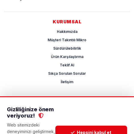
KURUMSAL
Hakkımızda
Müşteri Takıntılı Mikro
Sürdürülebilirlik
Ürün Karşılaştırma
Teklif Al
Sıkça Sorulan Sorular
İletişim
Gizliliğinize önem
2026 Mikrocum
veriyoruz!
KVKK
Gizlilik Politikası
Çerez Yönetimi
Aydınlatma Metni
Açık Rıza Metni
Web sitemizdeki
deneyiminizi geliştirmek,
Hepsini kabul et