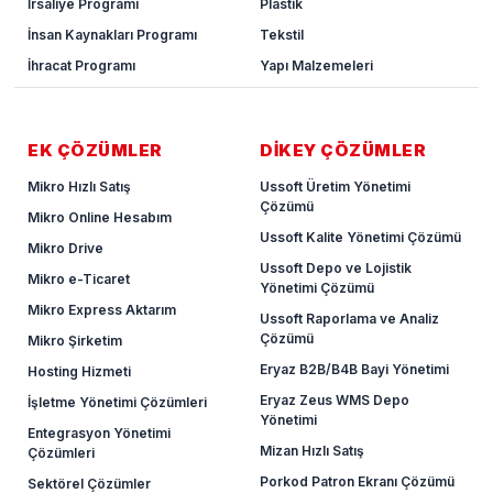
İrsaliye Programı
Plastik
İnsan Kaynakları Programı
Tekstil
İhracat Programı
Yapı Malzemeleri
EK ÇÖZÜMLER
DİKEY ÇÖZÜMLER
Mikro Hızlı Satış
Ussoft Üretim Yönetimi
Çözümü
Mikro Online Hesabım
Ussoft Kalite Yönetimi Çözümü
Mikro Drive
Ussoft Depo ve Lojistik
Mikro e-Ticaret
Yönetimi Çözümü
Mikro Express Aktarım
Ussoft Raporlama ve Analiz
Çözümü
Mikro Şirketim
Eryaz B2B/B4B Bayi Yönetimi
Hosting Hizmeti
Eryaz Zeus WMS Depo
İşletme Yönetimi Çözümleri
Yönetimi
Entegrasyon Yönetimi
Mizan Hızlı Satış
Çözümleri
Porkod Patron Ekranı Çözümü
Sektörel Çözümler