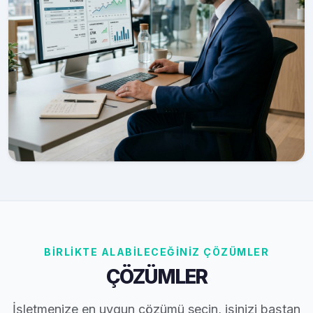
BİRLİKTE ALABİLECEĞİNİZ ÇÖZÜMLER
ÇÖZÜMLER
İşletmenize en uygun çözümü seçin, işinizi baştan