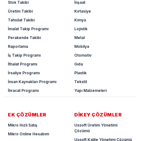
Stok Takibi
İnşaat
Üretim Takibi
Kırtasiye
Tahsilat Takibi
Kimya
İmalat Takip Programı
Lojistik
Perakende Takibi
Metal
Raporlama
Mobilya
İş Takip Programı
Otomotiv
İthalat Programı
Gıda
İrsaliye Programı
Plastik
İnsan Kaynakları Programı
Tekstil
İhracat Programı
Yapı Malzemeleri
EK ÇÖZÜMLER
DİKEY ÇÖZÜMLER
Mikro Hızlı Satış
Ussoft Üretim Yönetimi
Çözümü
Mikro Online Hesabım
Ussoft Kalite Yönetimi Çözümü