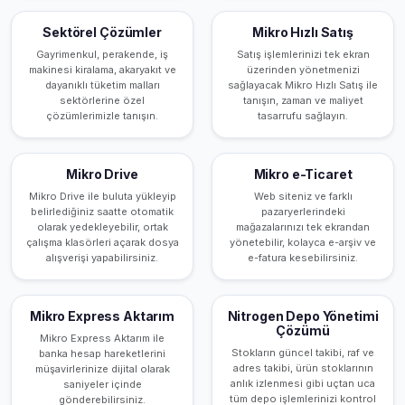
Sektörel Çözümler
Mikro Hızlı Satış
Gayrimenkul, perakende, iş
Satış işlemlerinizi tek ekran
makinesi kiralama, akaryakıt ve
üzerinden yönetmenizi
dayanıklı tüketim malları
sağlayacak Mikro Hızlı Satış ile
sektörlerine özel
tanışın, zaman ve maliyet
çözümlerimizle tanışın.
tasarrufu sağlayın.
Mikro Drive
Mikro e-Ticaret
Mikro Drive ile buluta yükleyip
Web siteniz ve farklı
belirlediğiniz saatte otomatik
pazaryerlerindeki
olarak yedekleyebilir, ortak
mağazalarınızı tek ekrandan
çalışma klasörleri açarak dosya
yönetebilir, kolayca e-arşiv ve
alışverişi yapabilirsiniz.
e-fatura kesebilirsiniz.
Mikro Express Aktarım
Nitrogen Depo Yönetimi
Çözümü
Mikro Express Aktarım ile
Stokların güncel takibi, raf ve
banka hesap hareketlerini
adres takibi, ürün stoklarının
müşavirlerinize dijital olarak
anlık izlenmesi gibi uçtan uca
saniyeler içinde
tüm depo işlemlerinizi kontrol
gönderebilirsiniz.