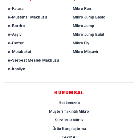
e-Fatura
Mikro Run
e-Müstahsil Makbuzu
Mikro Jump Basic
e-Bordro
Mikro Jump
e-Arşiv
Mikro Jump Bulut
e-Defter
Mikro Fly
e-Mutabakat
Mikro Müşavir
e-Serbest Meslek Makbuzu
e-İrsaliye
KURUMSAL
Hakkımızda
Müşteri Takıntılı Mikro
Sürdürülebilirlik
Ürün Karşılaştırma
Teklif Al