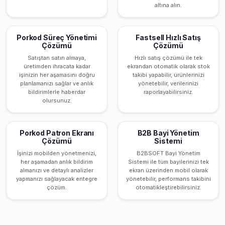
altına alın.
Porkod Süreç Yönetimi
Fastsell Hızlı Satış
Çözümü
Çözümü
Satıştan satın almaya,
Hızlı satış çözümü ile tek
üretimden ihracata kadar
ekrandan otomatik olarak stok
işinizin her aşamasını doğru
takibi yapabilir, ürünlerinizi
planlamanızı sağlar ve anlık
yönetebilir, verilerinizi
bildirimlerle haberdar
raporlayabilirsiniz.
olursunuz.
Porkod Patron Ekranı
B2B Bayi Yönetim
Çözümü
Sistemi
İşinizi mobilden yönetmenizi,
B2BSOFT Bayi Yönetim
her aşamadan anlık bildirim
Sistemi ile tüm bayilerinizi tek
almanızı ve detaylı analizler
ekran üzerinden mobil olarak
yapmanızı sağlayacak entegre
yönetebilir, performans takibini
çözüm.
otomatikleştirebilirsiniz.