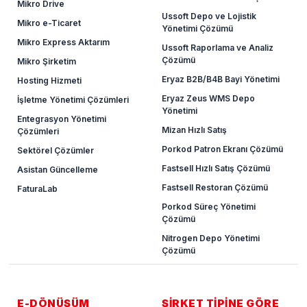
Mikro Drive
Ussoft Depo ve Lojistik
Mikro e-Ticaret
Yönetimi Çözümü
Mikro Express Aktarım
Ussoft Raporlama ve Analiz
Çözümü
Mikro Şirketim
Eryaz B2B/B4B Bayi Yönetimi
Hosting Hizmeti
Eryaz Zeus WMS Depo
İşletme Yönetimi Çözümleri
Yönetimi
Entegrasyon Yönetimi
Mizan Hızlı Satış
Çözümleri
Porkod Patron Ekranı Çözümü
Sektörel Çözümler
Fastsell Hızlı Satış Çözümü
Asistan Güncelleme
Fastsell Restoran Çözümü
FaturaLab
Porkod Süreç Yönetimi
Çözümü
Nitrogen Depo Yönetimi
Çözümü
E-DÖNÜŞÜM
ŞİRKET TİPİNE GÖRE