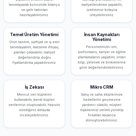
tanımlayarak konsolide bilanço
maliyetlendirme yapabilir,
ve gelir tabloları
üretiminizi kolayca
hazırlayabilirsiniz.
izleyebilirsiniz.
Temel Üretim Yönetimi
İnsan Kaynakları
Yönetimi
Ürün tanıtım, sarfiyat ve iş emri
Personelinizin izin,
tanımlayabilir, malzeme ihtiyaç
performans, kariyer ve eğitim
planları çıkarabilir, maliyet
planlamalarını yapabilir, onları
değerlendirip doğru
bilgi, yetenek ve birikimlerine
fiyatlandırma yapabilirsiniz.
göre değerlendirebilirsiniz.
İş Zekası
Mikro CRM
Mevcut veri küplerini
Satış ve saha ekiplerinize
kullanabilir, kendi küpleri
hedeflerini geçmesine
verilerinizi oluşturabilir, hepsini
yardımcı olabilir, müşteri
istediğiniz detayda
ilişkilerinizi verimli yönetip
inceleyebilirsiniz.
fırsatları kazanca
dönüştürebilirsiniz.