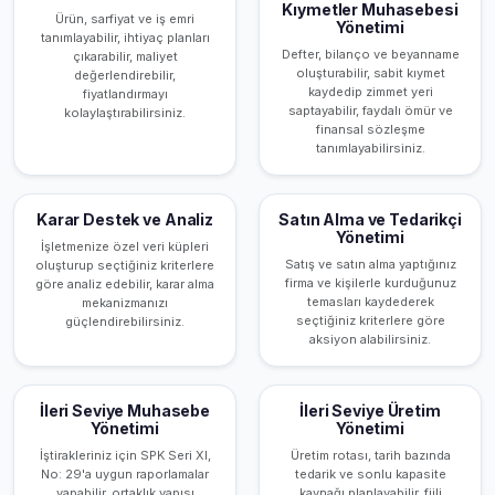
Kıymetler Muhasebesi
Ürün, sarfiyat ve iş emri
Yönetimi
tanımlayabilir, ihtiyaç planları
Defter, bilanço ve beyanname
çıkarabilir, maliyet
oluşturabilir, sabit kıymet
değerlendirebilir,
kaydedip zimmet yeri
fiyatlandırmayı
saptayabilir, faydalı ömür ve
kolaylaştırabilirsiniz.
finansal sözleşme
tanımlayabilirsiniz.
Karar Destek ve Analiz
Satın Alma ve Tedarikçi
Yönetimi
İşletmenize özel veri küpleri
Satış ve satın alma yaptığınız
oluşturup seçtiğiniz kriterlere
firma ve kişilerle kurduğunuz
göre analiz edebilir, karar alma
temasları kaydederek
mekanizmanızı
seçtiğiniz kriterlere göre
güçlendirebilirsiniz.
aksiyon alabilirsiniz.
İleri Seviye Muhasebe
İleri Seviye Üretim
Yönetimi
Yönetimi
İştirakleriniz için SPK Seri XI,
Üretim rotası, tarih bazında
No: 29'a uygun raporlamalar
tedarik ve sonlu kapasite
yapabilir, ortaklık yapısı
kaynağı planlayabilir, fiili