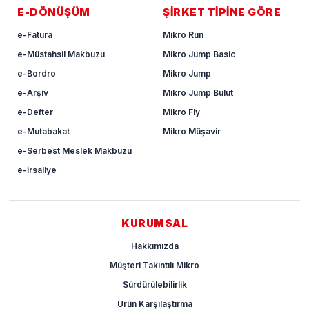
E-DÖNÜŞÜM
ŞİRKET TİPİNE GÖRE
e-Fatura
Mikro Run
e-Müstahsil Makbuzu
Mikro Jump Basic
e-Bordro
Mikro Jump
e-Arşiv
Mikro Jump Bulut
e-Defter
Mikro Fly
e-Mutabakat
Mikro Müşavir
e-Serbest Meslek Makbuzu
e-İrsaliye
KURUMSAL
Hakkımızda
Müşteri Takıntılı Mikro
Sürdürülebilirlik
Ürün Karşılaştırma