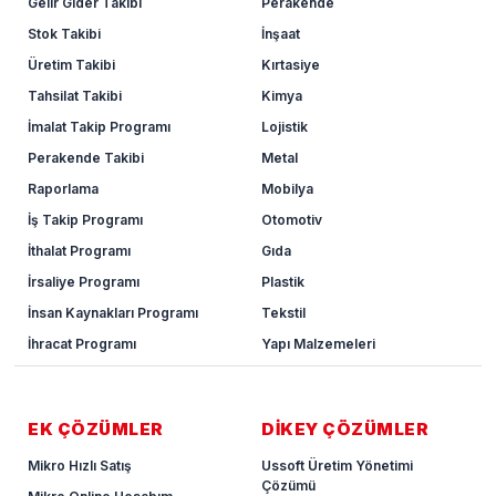
Gelir Gider Takibi
Perakende
Stok Takibi
İnşaat
Üretim Takibi
Kırtasiye
Tahsilat Takibi
Kimya
İmalat Takip Programı
Lojistik
Perakende Takibi
Metal
Raporlama
Mobilya
İş Takip Programı
Otomotiv
İthalat Programı
Gıda
İrsaliye Programı
Plastik
İnsan Kaynakları Programı
Tekstil
İhracat Programı
Yapı Malzemeleri
EK ÇÖZÜMLER
DİKEY ÇÖZÜMLER
Mikro Hızlı Satış
Ussoft Üretim Yönetimi
Çözümü