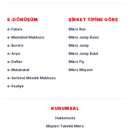
E-DÖNÜŞÜM
ŞİRKET TİPİNE GÖRE
e-Fatura
Mikro Run
e-Müstahsil Makbuzu
Mikro Jump Basic
e-Bordro
Mikro Jump
e-Arşiv
Mikro Jump Bulut
e-Defter
Mikro Fly
e-Mutabakat
Mikro Müşavir
e-Serbest Meslek Makbuzu
e-İrsaliye
KURUMSAL
Hakkımızda
Müşteri Takıntılı Mikro