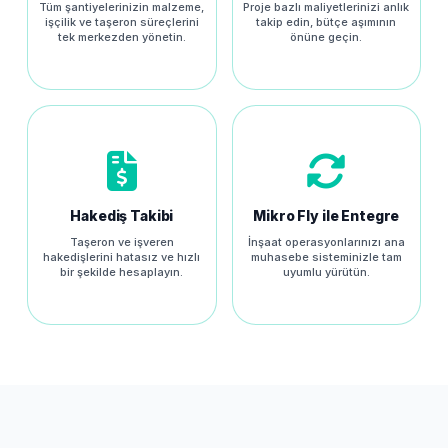
Tüm şantiyelerinizin malzeme,
Proje bazlı maliyetlerinizi anlık
işçilik ve taşeron süreçlerini
takip edin, bütçe aşımının
tek merkezden yönetin.
önüne geçin.
Hakediş Takibi
Mikro Fly ile Entegre
Taşeron ve işveren
İnşaat operasyonlarınızı ana
hakedişlerini hatasız ve hızlı
muhasebe sisteminizle tam
bir şekilde hesaplayın.
uyumlu yürütün.