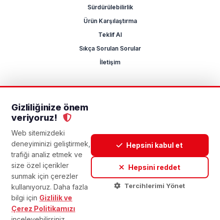
Sürdürülebilirlik
Ürün Karşılaştırma
Teklif Al
Sıkça Sorulan Sorular
İletişim
Gizliliğinize önem
2026 Mikrocum
veriyoruz!
KVKK
Gizlilik Politikası
Çerez Yönetimi
Aydınlatma Metni
Açık Rıza Metni
Web sitemizdeki
deneyiminizi geliştirmek,
Hepsini kabul et
trafiği analiz etmek ve
size özel içerikler
Hepsini reddet
sunmak için çerezler
Tercihlerimi Yönet
kullanıyoruz. Daha fazla
bilgi için
Gizlilik ve
Çerez Politikamızı
inceleyebilirsiniz.