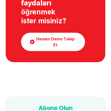
faydaları
öğrenmek
ister misiniz?
Hemen Demo Talep
Et
Abone Olun