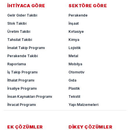
İHTİYACA GÖRE
SEKTÖRE GÖRE
Gelir Gider Takibi
Perakende
Stok Takibi
İnşaat
Üretim Takibi
Kırtasiye
Tahsilat Takibi
Kimya
İmalat Takip Programı
Lojistik
Perakende Takibi
Metal
Raporlama
Mobilya
İş Takip Programı
Otomotiv
İthalat Programı
Gıda
İrsaliye Programı
Plastik
İnsan Kaynakları Programı
Tekstil
İhracat Programı
Yapı Malzemeleri
EK ÇÖZÜMLER
DİKEY ÇÖZÜMLER