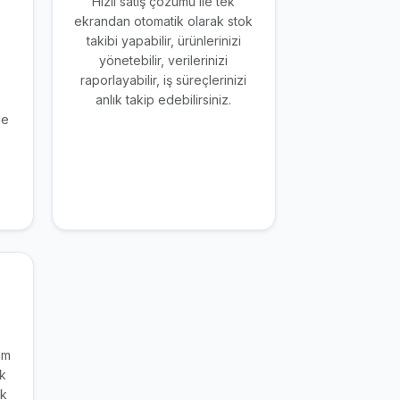
Hızlı satış çözümü ile tek
ekrandan otomatik olarak stok
takibi yapabilir, ürünlerinizi
yönetebilir, verilerinizi
raporlayabilir, iş süreçlerinizi
e
anlık takip edebilirsiniz.
me
im
ek
ak