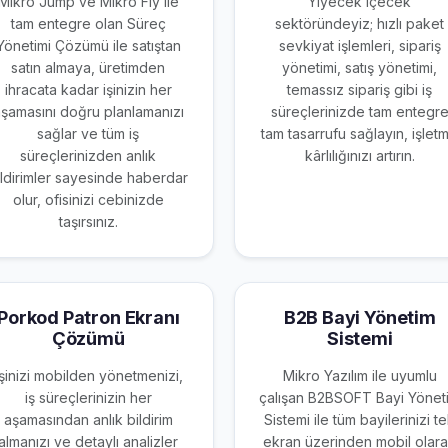
Mikro Jump ve Mikro Fly ile
Yiyecek içecek
tam entegre olan Süreç
sektöründeyiz; hızlı paket
Yönetimi Çözümü ile satıştan
sevkiyat işlemleri, sipariş
satın almaya, üretimden
yönetimi, satış yönetimi,
ihracata kadar işinizin her
temassız sipariş gibi iş
şamasını doğru planlamanızı
süreçlerinizde tam entegr
sağlar ve tüm iş
tam tasarrufu sağlayın, işlet
süreçlerinizden anlık
kârlılığınızı artırın.
ildirimler sayesinde haberdar
olur, ofisinizi cebinizde
taşırsınız.
Porkod Patron Ekranı
B2B Bayi Yönetim
Çözümü
Sistemi
İşinizi mobilden yönetmenizi,
Mikro Yazılım ile uyumlu
iş süreçlerinizin her
çalışan B2BSOFT Bayi Yönet
aşamasından anlık bildirim
Sistemi ile tüm bayilerinizi t
almanızı ve detaylı analizler
ekran üzerinden mobil olar