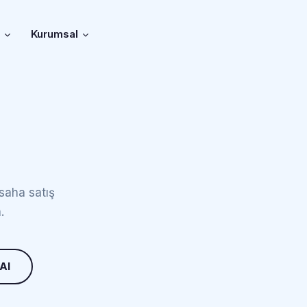
r
Kurumsal
 saha satış
.
 Al