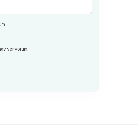
um
.
nay veriyorum.