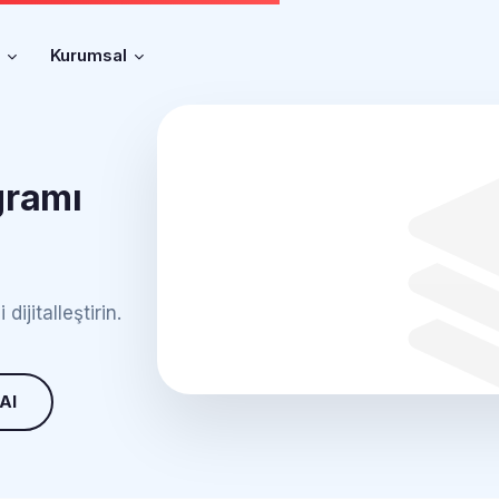
r
Kurumsal
gramı
ijitalleştirin.
 Al