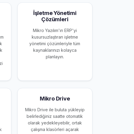
İşletme Yönetimi
Çözümleri
Mikro Yazılım'ın ERP'yi
im
kusursuzlaştıran işletme
ek
yönetimi çözümleriyle tüm
ak
kaynaklarınızı kolayca
planlayın.
zi
Mikro Drive
Mikro Drive ile buluta yükleyip
belirlediğiniz saatte otomatik
olarak yedekleyebilir, ortak
ek
çalışma klasörleri açarak