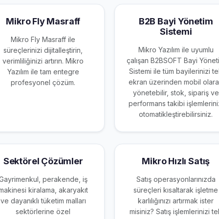
Mikro Fly Masraff
B2B Bayi Yönetim
Sistemi
Mikro Fly Masraff ile
Mikro Yazılım ile uyumlu
süreçlerinizi dijitalleştirin,
çalışan B2BSOFT Bayi Yönet
verimliliğinizi artırın. Mikro
Sistemi ile tüm bayilerinizi t
Yazılım ile tam entegre
ekran üzerinden mobil olar
profesyonel çözüm.
yönetebilir, stok, sipariş ve
performans takibi işlemlerini
otomatikleştirebilirsiniz.
Sektörel Çözümler
Mikro Hızlı Satış
Gayrimenkul, perakende, iş
Satış operasyonlarınızda
makinesi kiralama, akaryakıt
süreçleri kısaltarak işletme
ve dayanıklı tüketim malları
karlılığınızı artırmak ister
sektörlerine özel
misiniz? Satış işlemlerinizi t