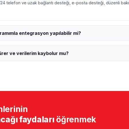
24 telefon ve uzak bağlantı desteği, e-posta desteği, düzenli ba
mımla entegrasyon yapılabilir mi?
ürer ve verilerim kaybolur mu?
lerinin
cağı faydaları
öğrenmek