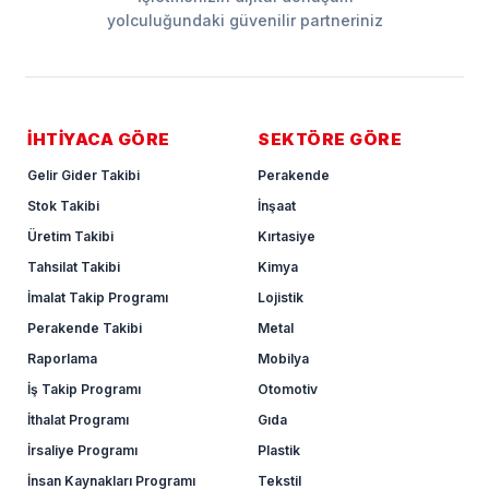
yolculuğundaki güvenilir partneriniz
İHTİYACA GÖRE
SEKTÖRE GÖRE
Gelir Gider Takibi
Perakende
Stok Takibi
İnşaat
Üretim Takibi
Kırtasiye
Tahsilat Takibi
Kimya
İmalat Takip Programı
Lojistik
Perakende Takibi
Metal
Raporlama
Mobilya
İş Takip Programı
Otomotiv
İthalat Programı
Gıda
İrsaliye Programı
Plastik
İnsan Kaynakları Programı
Tekstil