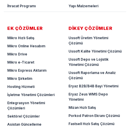
İhracat Programı
Yapı Malzemeleri
EK ÇÖZÜMLER
DİKEY ÇÖZÜMLER
Mikro Hızlı Satış
Ussoft Üretim Yönetimi
Çözümü
Mikro Online Hesabım
Ussoft Kalite Yönetimi Çözümü
Mikro Drive
Ussoft Depo ve Lojistik
Mikro e-Ticaret
Yönetimi Çözümü
Mikro Express Aktarım
Ussoft Raporlama ve Analiz
Çözümü
Mikro Şirketim
Eryaz B2B/B4B Bayi Yönetimi
Hosting Hizmeti
Eryaz Zeus WMS Depo
İşletme Yönetimi Çözümleri
Yönetimi
Entegrasyon Yönetimi
Mizan Hızlı Satış
Çözümleri
Porkod Patron Ekranı Çözümü
Sektörel Çözümler
Fastsell Hızlı Satış Çözümü
Asistan Güncelleme