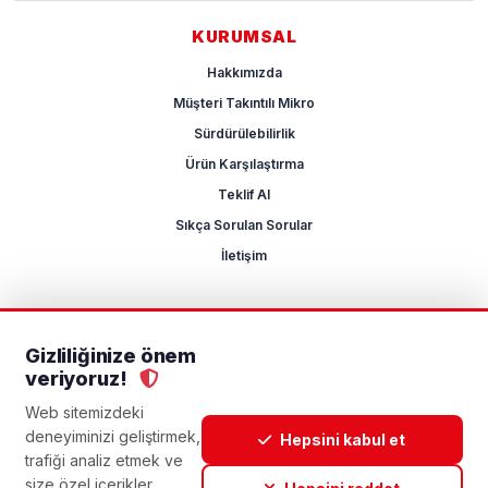
KURUMSAL
Hakkımızda
Müşteri Takıntılı Mikro
Sürdürülebilirlik
Ürün Karşılaştırma
Teklif Al
Sıkça Sorulan Sorular
İletişim
Gizliliğinize önem
2026 Mikrocum
veriyoruz!
KVKK
Gizlilik Politikası
Çerez Yönetimi
Aydınlatma Metni
Açık Rıza Metni
Web sitemizdeki
deneyiminizi geliştirmek,
Hepsini kabul et
trafiği analiz etmek ve
size özel içerikler