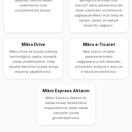
dayanıklı tüketim malları
kârlılığınızı artırmak ister
sektörlerine özel
misiniz? Satış işlemlerinizi tek
çözümlerimizle tanışın.
ekran üzerinden yönetmenizi
sağlayacak Mikro Hızlı Satış ile
tanışın, zaman ve maliyet
tasarrufu sağlayın.
Mikro Drive
Mikro e-Ticaret
Mikro Drive ile buluta yükleyip
Web siteniz ve farklı
belirlediğiniz saatte otomatik
pazaryerlerindeki
olarak yedekleyebilir, ortak
mağazalarınızı tek ekrandan
çalışma klasörleri açarak dosya
yönetebilir, kolayca e-arşiv ve
alışverişi yapabilirsiniz.
e-fatura kesebilirsiniz.
Mikro Express Aktarım
Mikro Express Aktarım ile
banka hesap hareketlerini
müşavirlerinize dijital olarak
saniyeler içinde
gönderebilirsiniz.