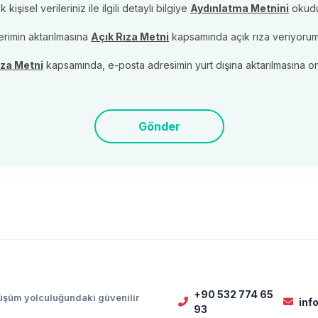
şisel verileriniz ile ilgili detaylı bilgiye
Aydınlatma Metnini
okud
lerimin aktarılmasına
Açık Rıza Metni
kapsamında açık rıza veriyorum
ıza Metni
kapsamında, e-posta adresimin yurt dışına aktarılmasına o
Gönder
+90 532 774 65
nüşüm yolculuğundaki güvenilir
in
93