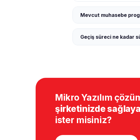
Mevcut muhasebe progra
Geçiş süreci ne kadar s
Mikro Yazılım çözüm
şirketinizde sağlaya
ister misiniz?