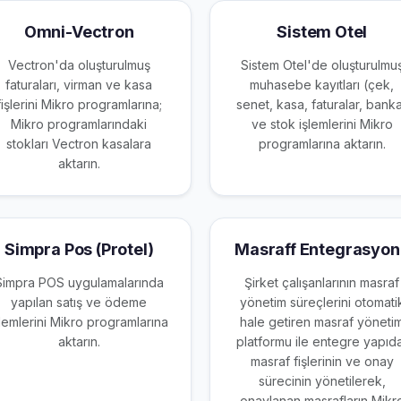
Omni-Vectron
Sistem Otel
Vectron'da oluşturulmuş
Sistem Otel'de oluşturulmu
faturaları, virman ve kasa
muhasebe kayıtları (çek,
fişlerini Mikro programlarına;
senet, kasa, faturalar, bank
Mikro programlarındaki
ve stok işlemlerini Mikro
stokları Vectron kasalara
programlarına aktarın.
aktarın.
Simpra Pos (Protel)
Masraff Entegrasyon
Simpra POS uygulamalarında
Şirket çalışanlarının masraf
yapılan satış ve ödeme
yönetim süreçlerini otomati
şlemlerini Mikro programlarına
hale getiren masraf yöneti
aktarın.
platformu ile entegre yapıd
masraf fişlerinin ve onay
sürecinin yönetilerek,
onaylanan masrafların Mikr