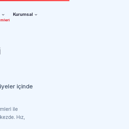
r
Kurumsal
mleri
i
e
iyeler içinde
leri ile
rkezde. Hız,