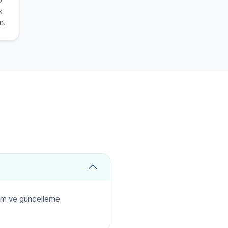
k
n.
kım ve güncelleme