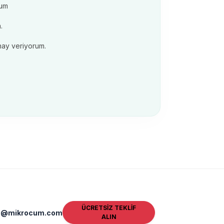
um
.
nay veriyorum.
ÜCRETSİZ TEKLİF
fo@mikrocum.com
ALIN