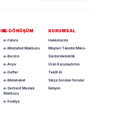
ÖRE
E-DÖNÜŞÜM
KURUMSAL
e-Fatura
Hakkımızda
e-Müstahsil Makbuzu
Müşteri Takıntılı Mikro
e-Bordro
Sürdürülebilirlik
e-Arşiv
Ürün Karşılaştırma
e-Defter
Teklif Al
e-Mutabakat
Sıkça Sorulan Sorular
e-Serbest Meslek
İletişim
Makbuzu
e-İrsaliye