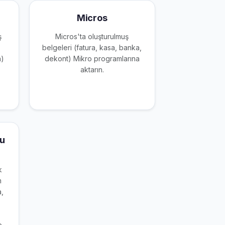
Micros
ş
Micros'ta oluşturulmuş
belgeleri (fatura, kasa, banka,
a)
dekont) Mikro programlarına
aktarın.
u
k
m
a,
o