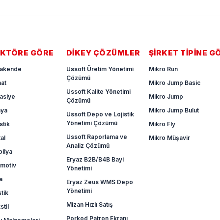
KTÖRE GÖRE
DIKEY ÇÖZÜMLER
ŞIRKET TIPINE G
akende
Ussoft Üretim Yönetimi
Mikro Run
Çözümü
aat
Mikro Jump Basic
Ussoft Kalite Yönetimi
tasiye
Mikro Jump
Çözümü
mya
Mikro Jump Bulut
Ussoft Depo ve Lojistik
Yönetimi Çözümü
stik
Mikro Fly
Ussoft Raporlama ve
al
Mikro Müşavir
Analiz Çözümü
ilya
Eryaz B2B/B4B Bayi
motiv
Yönetimi
a
Eryaz Zeus WMS Depo
Yönetimi
stik
Mizan Hızlı Satış
stil
Porkod Patron Ekranı