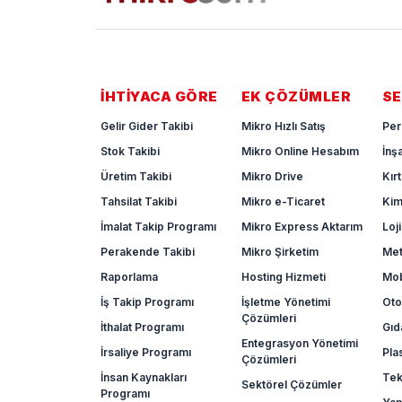
İHTIYACA GÖRE
EK ÇÖZÜMLER
SE
Gelir Gider Takibi
Mikro Hızlı Satış
Per
Stok Takibi
Mikro Online Hesabım
İnş
Üretim Takibi
Mikro Drive
Kır
Tahsilat Takibi
Mikro e-Ticaret
Ki
İmalat Takip Programı
Mikro Express Aktarım
Loji
Perakende Takibi
Mikro Şirketim
Met
Raporlama
Hosting Hizmeti
Mob
İş Takip Programı
İşletme Yönetimi
Oto
Çözümleri
İthalat Programı
Gıd
Entegrasyon Yönetimi
İrsaliye Programı
Pla
Çözümleri
İnsan Kaynakları
Tek
Sektörel Çözümler
Programı