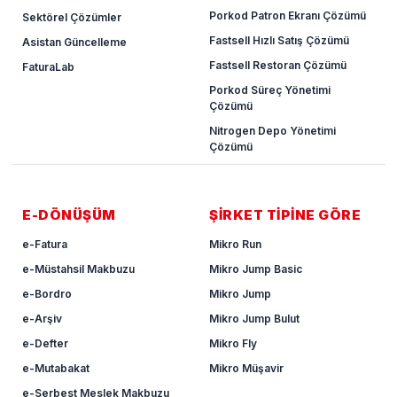
Porkod Patron Ekranı Çözümü
Sektörel Çözümler
Fastsell Hızlı Satış Çözümü
Asistan Güncelleme
Fastsell Restoran Çözümü
FaturaLab
Porkod Süreç Yönetimi
Çözümü
Nitrogen Depo Yönetimi
Çözümü
E-DÖNÜŞÜM
ŞİRKET TİPİNE GÖRE
e-Fatura
Mikro Run
e-Müstahsil Makbuzu
Mikro Jump Basic
e-Bordro
Mikro Jump
e-Arşiv
Mikro Jump Bulut
e-Defter
Mikro Fly
e-Mutabakat
Mikro Müşavir
e-Serbest Meslek Makbuzu