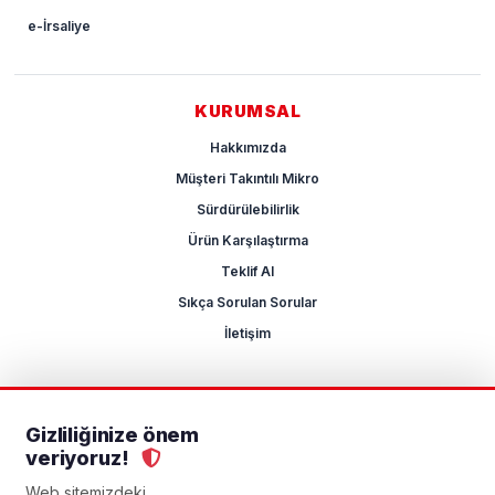
e-İrsaliye
KURUMSAL
Hakkımızda
Müşteri Takıntılı Mikro
Sürdürülebilirlik
Ürün Karşılaştırma
Teklif Al
Sıkça Sorulan Sorular
İletişim
Gizliliğinize önem
2026 Mikrocum
veriyoruz!
KVKK
Gizlilik Politikası
Çerez Yönetimi
Aydınlatma Metni
Açık Rıza Metni
Web sitemizdeki