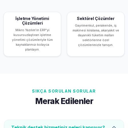
İşletme Yönetimi
Sektörel Çözümler
Çözümleri
Gayrimenkul, perakende, iş
Mikro Yazılım'ın ERP'yi
makinesi kiralama, akaryakıt ve
kusursuzlaştıran işletme
dayanıklı tüketim malları
yönetimi çözümleriyle tüm
sektörlerine özel
kaynaklarınızı kolayca
çözümlerimizle tanışın.
planlayın.
SIKÇA SORULAN SORULAR
Merak Edilenler
Teknik destek hizmetiniz neleri kapsıyor?