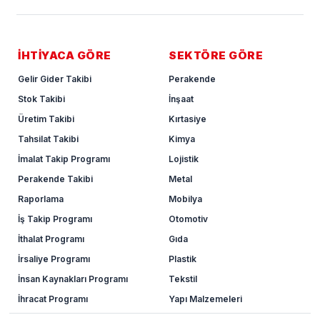
İHTİYACA GÖRE
SEKTÖRE GÖRE
Gelir Gider Takibi
Perakende
Stok Takibi
İnşaat
Üretim Takibi
Kırtasiye
Tahsilat Takibi
Kimya
İmalat Takip Programı
Lojistik
Perakende Takibi
Metal
Raporlama
Mobilya
İş Takip Programı
Otomotiv
İthalat Programı
Gıda
İrsaliye Programı
Plastik
İnsan Kaynakları Programı
Tekstil
İhracat Programı
Yapı Malzemeleri