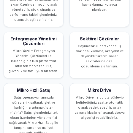
ekran üzerinden mobil olarak
kaynaklarınızı kolayca
yönetebilir, stok, sipariş ve
planlayın.
performans takibi işlemlerinizi
otomatikleştirebilirsiniz.
Entegrasyon Yönetimi
Sektörel Çözümler
Çözümleri
Gayrimenkul, perakende, iş
Mikro Yazılım Entegrasyon
makinesi kiralama, akaryakıt ve
Yönetimi Çözümleri ile
dayanıklı tüketim malları
kullandığınız tüm platformlar
sektörlerine özel
artık tek merkezde. Hız,
çözümlerimizle tanışın.
güvenlik ve tam uyum bir arada.
Mikro Hızlı Satış
Mikro Drive
Satış operasyonlarınızda
Mikro Drive ile buluta yükleyip
süreçleri kısaltarak işletme
belirlediğiniz saatte otomatik
karlılığınızı artırmak ister
olarak yedekleyebilir, ortak
misiniz? Satış işlemlerinizi tek
çalışma klasörleri açarak dosya
ekran üzerinden yönetmenizi
alışverişi yapabilirsiniz.
sağlayacak Mikro Hızlı Satış ile
tanışın, zaman ve maliyet
tasarrufu sağlayın.