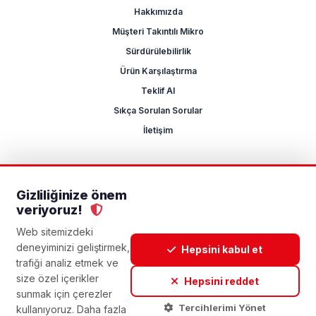
Hakkımızda
Müşteri Takıntılı Mikro
Sürdürülebilirlik
Ürün Karşılaştırma
Teklif Al
Sıkça Sorulan Sorular
İletişim
Gizliliğinize önem
2026 Mikrocum
veriyoruz!
KVKK
Gizlilik Politikası
Çerez Yönetimi
Aydınlatma Metni
Açık Rıza Metni
Web sitemizdeki
deneyiminizi geliştirmek,
Hepsini kabul et
trafiği analiz etmek ve
size özel içerikler
Hepsini reddet
sunmak için çerezler
Tercihlerimi Yönet
kullanıyoruz. Daha fazla