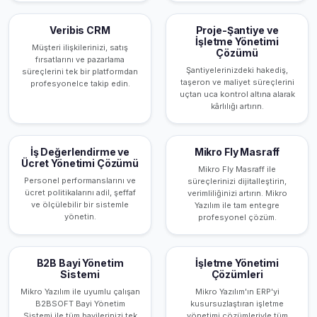
Veribis CRM
Proje-Şantiye ve
İşletme Yönetimi
Müşteri ilişkilerinizi, satış
Çözümü
fırsatlarını ve pazarlama
Şantiyelerinizdeki hakediş,
süreçlerini tek bir platformdan
taşeron ve maliyet süreçlerini
profesyonelce takip edin.
uçtan uca kontrol altına alarak
kârlılığı artırın.
İş Değerlendirme ve
Mikro Fly Masraff
Ücret Yönetimi Çözümü
Mikro Fly Masraff ile
Personel performanslarını ve
süreçlerinizi dijitalleştirin,
ücret politikalarını adil, şeffaf
verimliliğinizi artırın. Mikro
ve ölçülebilir bir sistemle
Yazılım ile tam entegre
yönetin.
profesyonel çözüm.
B2B Bayi Yönetim
İşletme Yönetimi
Sistemi
Çözümleri
Mikro Yazılım ile uyumlu çalışan
Mikro Yazılım'ın ERP'yi
B2BSOFT Bayi Yönetim
kusursuzlaştıran işletme
Sistemi ile tüm bayilerinizi tek
yönetimi çözümleriyle tüm