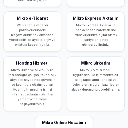
Mikro e-Ticaret
Mikro Express Aktarım
Web siteniz ve farklı
Mikro Express Aktarım ile
pazaryerlerindeki
banka hesap hareketlerini
mağazalarınızı tek ekrandan
müşavirlerinize dijital olarak
yönetebilir, kolayca e-arşiv ve
saniyeler içinde
e-fatura kesebilirsiniz.
gönderebilirsiniz.
Hosting Hizmeti
Mikro Şirketim
Mikro Jump ve Mikro Fly ile
Mikro Şirketim mobil
tam entegre çalışan, teknolojik
uygulaması ile işletmenize ait
altyapısı sayesinde güvenilir
satış raporlarını, tahsilat ve
ve kesintisiz çözüm sunan
ödemeleri, müşteri bazlı borç-
Hosting Hizmeti ile işinizi
alacak durumunu görebilirsiniz.
internet bağlantısı olan her
yerden yönetmeye
başlayabilirsiniz.
Mikro Online Hesabım